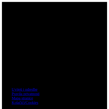
Vukovar
Gospodarska zona 3, Vukovar
Telefon: 032 450 950
Email: info@mistral.hr
Zagreb
Zagrebačka 4, Rakitje, 10437 Bestovje
Telefon: 01 61 92 880
Email: mistral@mistral.hr
Informacije
Uvijeti i odredbe
Pravila privatnosti
Mapa stranice
Kolačići/Cookies