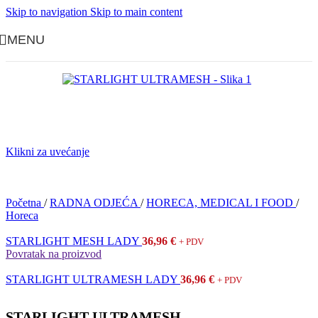
Skip to navigation
Skip to main content
MENU
Klikni za uvećanje
Početna
/
RADNA ODJEĆA
/
HORECA, MEDICAL I FOOD
/
Horeca
STARLIGHT MESH LADY
36,96
€
+ PDV
Povratak na proizvod
STARLIGHT ULTRAMESH LADY
36,96
€
+ PDV
STARLIGHT ULTRAMESH