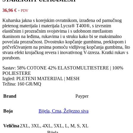
36,96
€
+ PDV
Kuharska jakna s korejskim ovratnikom, izrađena od pamučnog
pletenog materijala i materijala Lycra® T400®, s izvrsnim
elastičnim i prozračnim svojstvima i s udobnom mrežastom
tkaninom na leđima, rukavima i u struku kako bi se maksimalno
povećala prozračnost. Dvostruko kopčanje gumbima, preklopom i
pričvršćivanjem na prsima pomoću vidljivog kopčanja gumbima, što
stvara efekt krojačkog revera i inovativnog V-izreza. Kratki rukav s
porubom.
Sastav: 58% COTONE 42% ELASTOMULTIESTERE | 100%
POLIESTERE
Izgled: PLETENI MATERIJAL | MESH
Težina: 160 GR/MQ
Brand
Payper
Boja
Bijela
,
Crna
,
Željezno siva
Veličina
2XL
,
3XL
,
4XL
,
5XL
,
L
,
M
,
S
,
XL
Bijela