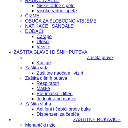
RADNE CIPELE
Niske radne cipele
Visoke radne cipele
ČIZME
OBUĆA ZA SLOBODNO VRIJEME
NATIKAČE I SANDALE
DODACI
Čarape
Ulošci
Vezice
ZAŠTITA GLAVE I DIŠNIH PUTEVA
Zaštita glave
Kacige
Zaštita vida
Zaštitne naočale i viziri
Zaštita dišnih puteva
Respiratori
Maske
Polumaske i filteri
Jednokratne maske
Zaštita sluha
Antifoni i čepići protiv buke
Dispenzeri za čepiće
ZAŠTITNE RUKAVICE
Mehanički rizici