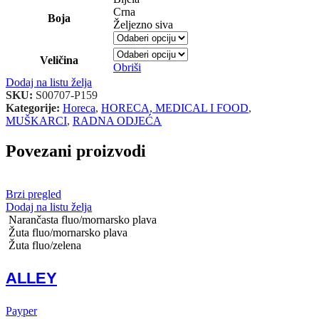
Crna
Boja
Željezno siva
Veličina
Obriši
Dodaj na listu želja
SKU:
S00707-P159
Kategorije:
Horeca
,
HORECA, MEDICAL I FOOD
,
MUŠKARCI
,
RADNA ODJEĆA
Povezani proizvodi
Brzi pregled
Dodaj na listu želja
Narančasta fluo/mornarsko plava
Žuta fluo/mornarsko plava
Žuta fluo/zelena
ALLEY
Payper