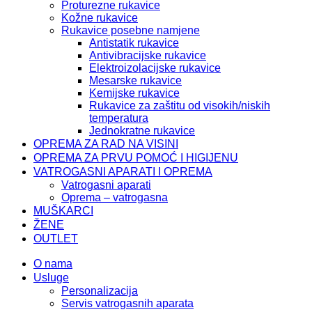
Proturezne rukavice
Kožne rukavice
Rukavice posebne namjene
Antistatik rukavice
Antivibracijske rukavice
Elektroizolacijske rukavice
Mesarske rukavice
Kemijske rukavice
Rukavice za zaštitu od visokih/niskih
temperatura
Jednokratne rukavice
OPREMA ZA RAD NA VISINI
OPREMA ZA PRVU POMOĆ I HIGIJENU
VATROGASNI APARATI I OPREMA
Vatrogasni aparati
Oprema – vatrogasna
MUŠKARCI
ŽENE
OUTLET
O nama
Usluge
Personalizacija
Servis vatrogasnih aparata