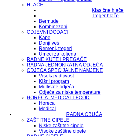
HLAČE
Klasične hlače
Treger hlače
Bermude
Kombinezoni
ODJEVNI DODACI
Kape
Donji veš
Remeni, tregeri
Umeci za koljena
RADNE KUTE I PREGAČE
RADNA JEDNOKRATNA ODJEĆA
ODJEĆA SPECIJALNE NAMJENE
Visoka vidljivost
Kišni program
Multisafe odjeća
Odjeća za niske temperature
HORECA, MEDICAL I FOOD
Horeca
Medical
RADNA OBUĆA
ZAŠTITNE CIPELE
Niske zaštitne cipele
Visoke zaštitne cipele