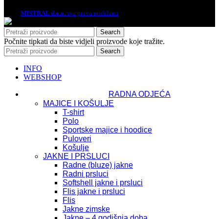
2026.
MISTRAL d.o.o.
sva prava pridržana
Search
Počnite tipkati da biste vidjeli proizvode koje tražite.
Search
INFO
WEBSHOP
RADNA ODJEĆA
MAJICE I KOŠULJE
T-shirt
Polo
Sportske majice i hoodice
Puloveri
Košulje
JAKNE I PRSLUCI
Radne (bluze) jakne
Radni prsluci
Softshell jakne i prsluci
Flis jakne i prsluci
Flis
Jakne zimske
Jakne – 4 godišnja doba