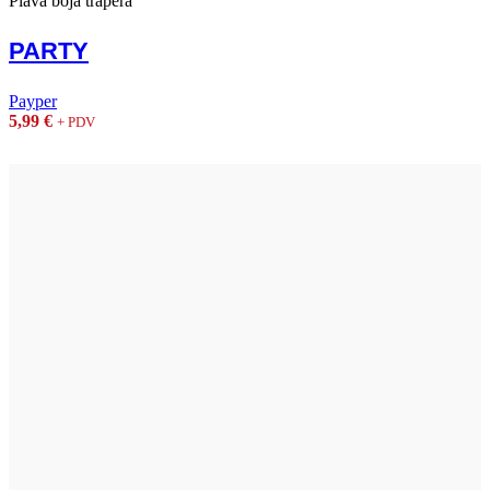
Plava boja trapera
PARTY
Payper
5,99
€
+ PDV