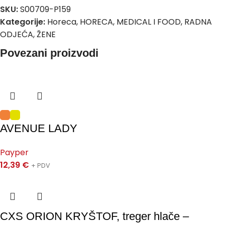
SKU:
S00709-P159
Kategorije:
Horeca
,
HORECA, MEDICAL I FOOD
,
RADNA
ODJEĆA
,
ŽENE
Povezani proizvodi
AVENUE LADY
Payper
12,39
€
+ PDV
CXS ORION KRYŠTOF, treger hlače –