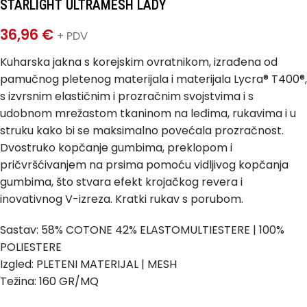
STARLIGHT ULTRAMESH LADY
36,96
€
+ PDV
Kuharska jakna s korejskim ovratnikom, izrađena od
pamučnog pletenog materijala i materijala Lycra® T400®,
s izvrsnim elastičnim i prozračnim svojstvima i s
udobnom mrežastom tkaninom na leđima, rukavima i u
struku kako bi se maksimalno povećala prozračnost.
Dvostruko kopčanje gumbima, preklopom i
pričvršćivanjem na prsima pomoću vidljivog kopčanja
gumbima, što stvara efekt krojačkog revera i
inovativnog V-izreza. Kratki rukav s porubom.
Sastav: 58% COTONE 42% ELASTOMULTIESTERE | 100%
POLIESTERE
Izgled: PLETENI MATERIJAL | MESH
Težina: 160 GR/MQ