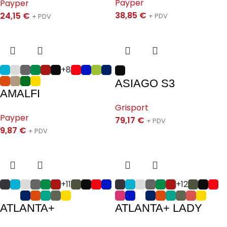
Payper
Payper
38,85
€
24,15
€
+ PDV
+ PDV
+8
ASIAGO S3
AMALFI
Grisport
Payper
79,17
€
+ PDV
9,87
€
+ PDV
+11
+12
ATLANTA+
ATLANTA+ LADY