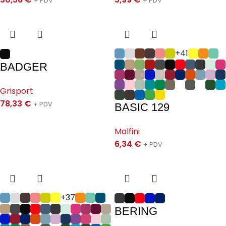
+ PDV
+ PDV
+41
BADGER
Grisport
78,33
€
+ PDV
BASIC 129
Malfini
6,34
€
+ PDV
+37
BERING