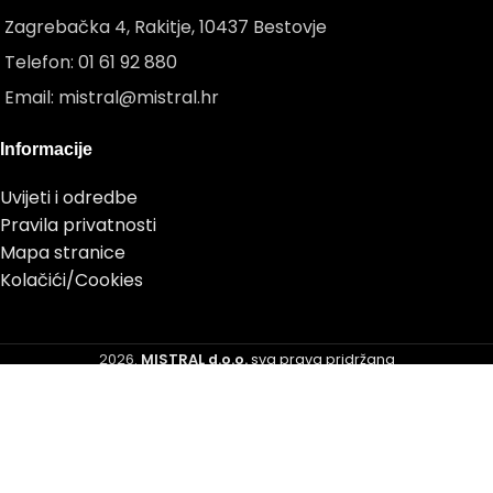
Zagrebačka 4, Rakitje, 10437 Bestovje
Telefon: 01 61 92 880
Email: mistral@mistral.hr
Informacije
Uvijeti i odredbe
Pravila privatnosti
Mapa stranice
Kolačići/Cookies
2026.
MISTRAL d.o.o.
sva prava pridržana
Koristimo kolačiće kako bismo poboljšali vaše iskustvo na
našoj web stranici.
Pregledavanjem ove web stranice
slažete se s našom upotrebom kolačića.