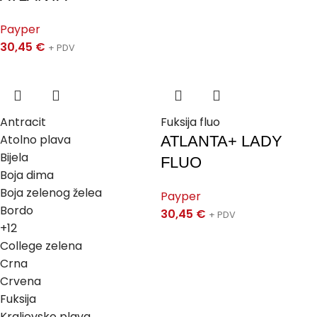
Payper
30,45
€
+ PDV
Antracit
Fuksija fluo
Atolno plava
ATLANTA+ LADY
Bijela
FLUO
Boja dima
Boja zelenog želea
Payper
Bordo
30,45
€
+ PDV
+12
College zelena
Crna
Crvena
Fuksija
Kraljevsko plava