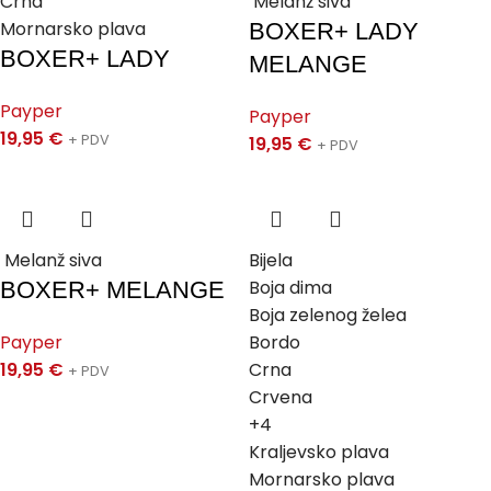
Crna
Melanž siva
Mornarsko plava
BOXER+ LADY
BOXER+ LADY
MELANGE
Payper
Payper
19,95
€
+ PDV
19,95
€
+ PDV
Melanž siva
Bijela
Boja dima
BOXER+ MELANGE
Boja zelenog želea
Payper
Bordo
19,95
€
Crna
+ PDV
Crvena
+4
Kraljevsko plava
Mornarsko plava