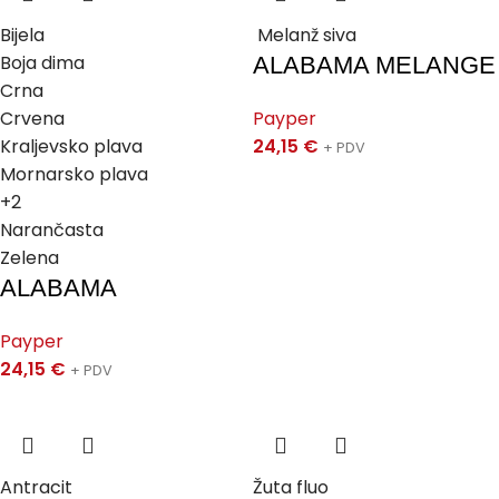
Bijela
Melanž siva
Boja dima
ALABAMA MELANGE
Crna
Crvena
Payper
Kraljevsko plava
24,15
€
+ PDV
Mornarsko plava
+2
Narančasta
Zelena
ALABAMA
Payper
24,15
€
+ PDV
Antracit
Žuta fluo