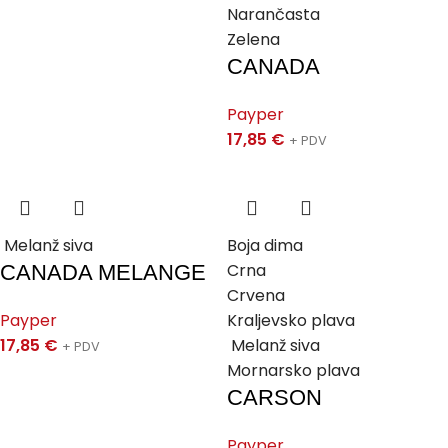
Narančasta
Zelena
CANADA
Payper
17,85
€
+ PDV
Melanž siva
Boja dima
Crna
CANADA MELANGE
Crvena
Payper
Kraljevsko plava
17,85
€
Melanž siva
+ PDV
Mornarsko plava
CARSON
Payper