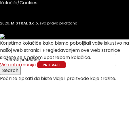
Kolačići/Cookies
2026.
MISTRAL d.o.o.
sva prava pridržana
Koristimo kolačiće kako bismo poboljšali vaše iskustvo na
našoj web stranici.
Pregledavanjem ove web stranice
slažete se s našom upotrebom kolačića.
Više informacija
PRIHVATI
Search
Počnite tipkati da biste vidjeli proizvode koje tražite.