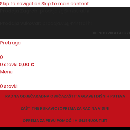
Skip to navigation
Skip to main content
Prodaja Zagreb:
prodaja.zg@mistral.hr
Prodaja Vukovar:
prodaja.vu@mistral.hr
BRENDOVI
KATALOZI
Pretraga
0
0
stavki
0,00
€
Menu
0
stavki
RADNA ODJEĆA
RADNA OBUĆA
ZAŠTITA GLAVE I DIŠNIH PUTEVA
ZAŠTITNE RUKAVICE
OPREMA ZA RAD NA VISINI
OPREMA ZA PRVU POMOĆ I HIGIJENU
OUTLET