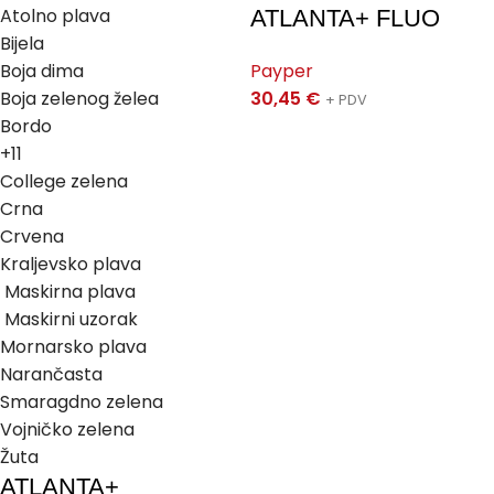
Atolno plava
ATLANTA+ FLUO
Bijela
Boja dima
Payper
Boja zelenog želea
30,45
€
+ PDV
Bordo
+11
College zelena
Crna
Crvena
Kraljevsko plava
Maskirna plava
Maskirni uzorak
Mornarsko plava
Narančasta
Smaragdno zelena
Vojničko zelena
Žuta
ATLANTA+