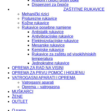
Antifoni i čepići protiv buke
Dispenzeri za čepiće
ZAŠTITNE RUKAVICE
Mehanički rizici
Proturezne rukavice
Kožne rukavice
Rukavice posebne namjene
Antistatik rukavice
Antivibracijske rukavice
Elektroizolacijske rukavice
Mesarske rukavice
Kemijske rukavice
Rukavice za zaštitu od visokih/niskih
temperatura
Jednokratne rukavice
OPREMA ZA RAD NA VISINI
OPREMA ZA PRVU POMOĆ I HIGIJENU
VATROGASNI APARATI I OPREMA
Vatrogasni aparati
Oprema – vatrogasna
MUŠKARCI
ŽENE
OUTLET
O nama