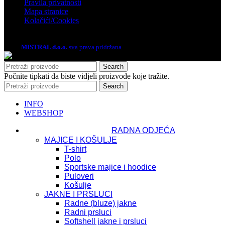
Pravila privatnosti
Mapa stranice
Kolačići/Cookies
2026.
MISTRAL d.o.o.
sva prava pridržana
Search
Počnite tipkati da biste vidjeli proizvode koje tražite.
Search
INFO
WEBSHOP
RADNA ODJEĆA
MAJICE I KOŠULJE
T-shirt
Polo
Sportske majice i hoodice
Puloveri
Košulje
JAKNE I PRSLUCI
Radne (bluze) jakne
Radni prsluci
Softshell jakne i prsluci