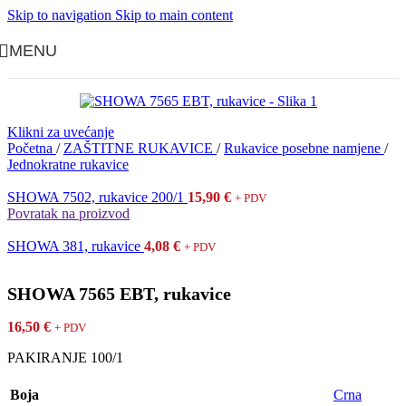
Skip to navigation
Skip to main content
MENU
Klikni za uvećanje
Početna
/
ZAŠTITNE RUKAVICE
/
Rukavice posebne namjene
/
Jednokratne rukavice
SHOWA 7502, rukavice 200/1
15,90
€
+ PDV
Povratak na proizvod
SHOWA 381, rukavice
4,08
€
+ PDV
SHOWA 7565 EBT, rukavice
16,50
€
+ PDV
PAKIRANJE 100/1
Boja
Crna