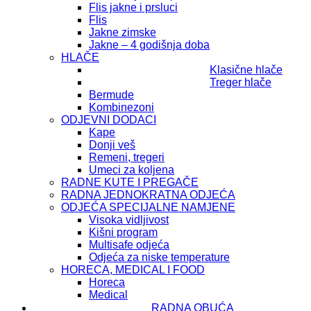
Flis jakne i prsluci
Flis
Jakne zimske
Jakne – 4 godišnja doba
HLAČE
Klasične hlače
Treger hlače
Bermude
Kombinezoni
ODJEVNI DODACI
Kape
Donji veš
Remeni, tregeri
Umeci za koljena
RADNE KUTE I PREGAČE
RADNA JEDNOKRATNA ODJEĆA
ODJEĆA SPECIJALNE NAMJENE
Visoka vidljivost
Kišni program
Multisafe odjeća
Odjeća za niske temperature
HORECA, MEDICAL I FOOD
Horeca
Medical
RADNA OBUĆA