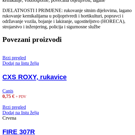
kemikalije, vodootporne, povećana osjetljivost, lagane
DJELATNOSTI I PRIMJENE: rukovanje sitnim dijelovima, lagano
rukovanje kemikalijama u poljoprivredi i hortikulturi, popravci i
održavanje vozila, bojanje i lakiranje, ugostiteljstvo (HORECA),
strojarstvo i inženjering, policija i sigurnosne službe
Povezani proizvodi
Brzi pregled
Dodaj na listu želja
CXS ROXY, rukavice
Canis
0,75
€
+ PDV
Brzi pregled
Dodaj na listu želja
Crvena
FIRE 307R