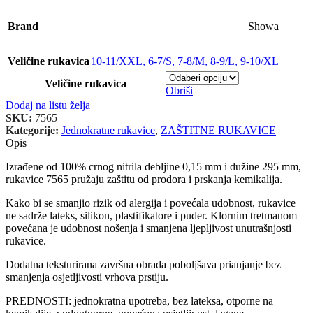
Brand
Showa
Veličine rukavica
10-11/XXL
,
6-7/S
,
7-8/M
,
8-9/L
,
9-10/XL
Veličine rukavica
Obriši
Dodaj na listu želja
SKU:
7565
Kategorije:
Jednokratne rukavice
,
ZAŠTITNE RUKAVICE
Opis
Izrađene od 100% crnog nitrila debljine 0,15 mm i dužine 295 mm,
rukavice 7565 pružaju zaštitu od prodora i prskanja kemikalija.
Kako bi se smanjio rizik od alergija i povećala udobnost, rukavice
ne sadrže lateks, silikon, plastifikatore i puder. Klornim tretmanom
povećana je udobnost nošenja i smanjena ljepljivost unutrašnjosti
rukavice.
Dodatna teksturirana završna obrada poboljšava prianjanje bez
smanjenja osjetljivosti vrhova prstiju.
PREDNOSTI: jednokratna upotreba, bez lateksa, otporne na