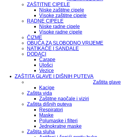
ZAŠTITNE CIPELE
Niske zaštitne cipele
Visoke zaštitne cipele
RADNE CIPELE
Niske radne cipele
Visoke radne cipele
ČIZME
OBUĆA ZA SLOBODNO VRIJEME
NATIKAČE I SANDALE
DODACI
Čarape
Ulošci
Vezice
ZAŠTITA GLAVE I DIŠNIH PUTEVA
Zaštita glave
Kacige
Zaštita vida
Zaštitne naočale i viziri
Zaštita dišnih puteva
Respiratori
Maske
Polumaske i filteri
Jednokratne maske
Zaštita sluha