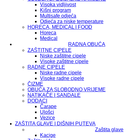
Visoka vidljivost
Kišni program
Multisafe odjeća
Odjeća za niske temperature
HORECA, MEDICAL I FOOD
Horeca
Medical
RADNA OBUĆA
ZAŠTITNE CIPELE
Niske zaštitne cipele
Visoke zaštitne cipele
RADNE CIPELE
Niske radne cipele
Visoke radne cipele
ČIZME
OBUĆA ZA SLOBODNO VRIJEME
NATIKAČE I SANDALE
DODACI
Čarape
Ulošci
Vezice
ZAŠTITA GLAVE I DIŠNIH PUTEVA
Zaštita glave
Kacige