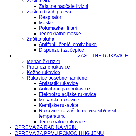
Zaštita vida
Zaštitne naočale i viziri
Zaštita dišnih puteva
Respiratori
Maske
Polumaske i filteri
Jednokratne maske
Zaštita sluha
Antifoni i čepići protiv buke
Dispenzeri za čepiće
ZAŠTITNE RUKAVICE
Mehanički rizici
Proturezne rukavice
Kožne rukavice
Rukavice posebne namjene
Antistatik rukavice
Antivibracijske rukavice
Elektroizolacijske rukavice
Mesarske rukavice
Kemijske rukavice
Rukavice za zaštitu od visokih/niskih
temperatura
Jednokratne rukavice
OPREMA ZA RAD NA VISINI
OPREMA ZA PRVU POMOĆ I HIGIJENU