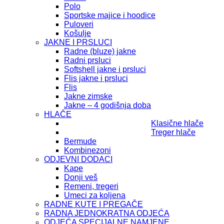
Polo
Sportske majice i hoodice
Puloveri
Košulje
JAKNE I PRSLUCI
Radne (bluze) jakne
Radni prsluci
Softshell jakne i prsluci
Flis jakne i prsluci
Flis
Jakne zimske
Jakne – 4 godišnja doba
HLAČE
Klasične hlače
Treger hlače
Bermude
Kombinezoni
ODJEVNI DODACI
Kape
Donji veš
Remeni, tregeri
Umeci za koljena
RADNE KUTE I PREGAČE
RADNA JEDNOKRATNA ODJEĆA
ODJEĆA SPECIJALNE NAMJENE