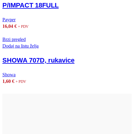
P/IMPACT 18FULL
Payper
16,04
€
+ PDV
Brzi pregled
Dodaj na listu želja
SHOWA 707D, rukavice
Showa
1,60
€
+ PDV