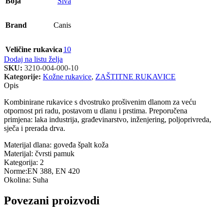
Boja
Siva
Brand
Canis
Veličine rukavica
10
Dodaj na listu želja
SKU:
3210-004-000-10
Kategorije:
Kožne rukavice
,
ZAŠTITNE RUKAVICE
Opis
Kombinirane rukavice s dvostruko prošivenim dlanom za veću
otpornost pri radu, postavom u dlanu i prstima. Preporučena
primjena: laka industrija, građevinarstvo, inženjering, poljoprivreda,
sječa i prerada drva.
Materijal dlana: goveđa špalt koža
Materijal: čvrsti pamuk
Kategorija: 2
Norme:EN 388, EN 420
Okolina: Suha
Povezani proizvodi