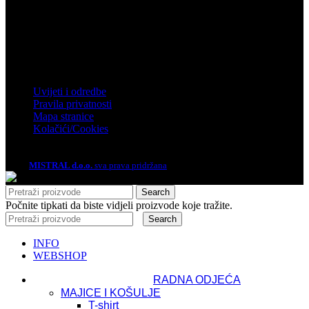
Telefon: 01 61 92 880
Email: mistral@mistral.hr
Informacije
Uvijeti i odredbe
Pravila privatnosti
Mapa stranice
Kolačići/Cookies
2026.
MISTRAL d.o.o.
sva prava pridržana
Search
Počnite tipkati da biste vidjeli proizvode koje tražite.
Search
INFO
WEBSHOP
RADNA ODJEĆA
MAJICE I KOŠULJE
T-shirt