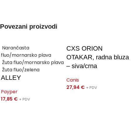
Povezani proizvodi
Narančasta
CXS ORION
fluo/mornarsko plava
OTAKAR, radna bluza
Žuta fluo/mornarsko plava
– siva/crna
Žuta fluo/zelena
ALLEY
Canis
27,94
€
+ PDV
Payper
17,85
€
+ PDV