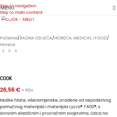
Skip to navigation
MENU
Skip to main content
Klikni za uvećanje
Početna
/
RADNA ODJEĆA
/
HORECA, MEDICAL I FOOD
/
Horeca
COOK
26,56
€
+ PDV
Muške hlače, višenamjenske, izrađene od nepoderivog
pamučnog materijala i materijala Lycra® T400®, s
izvrsnim elastičnim i prozračnim svojstvima. Uzica na