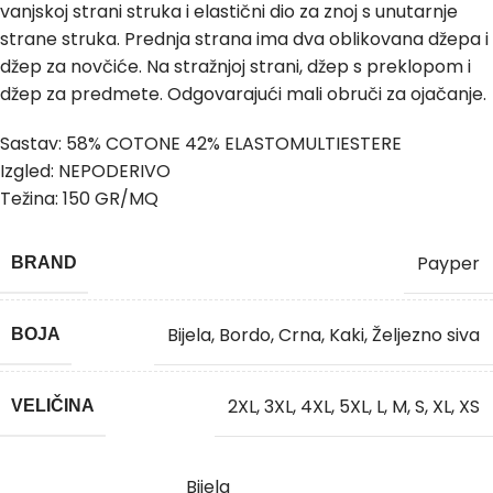
vanjskoj strani struka i elastični dio za znoj s unutarnje
strane struka. Prednja strana ima dva oblikovana džepa i
džep za novčiće. Na stražnjoj strani, džep s preklopom i
džep za predmete. Odgovarajući mali obruči za ojačanje.
Sastav: 58% COTONE 42% ELASTOMULTIESTERE
Izgled: NEPODERIVO
Težina: 150 GR/MQ
Payper
BRAND
Bijela
,
Bordo
,
Crna
,
Kaki
,
Željezno siva
BOJA
2XL
,
3XL
,
4XL
,
5XL
,
L
,
M
,
S
,
XL
,
XS
VELIČINA
Bijela