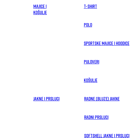
MAJICE I
T-shirt
KOŠULJE
Polo
Sportske majice i hoodice
Puloveri
Košulje
JAKNE I PRSLUCI
Radne (bluze) jakne
Radni prsluci
Softshell jakne i prsluci