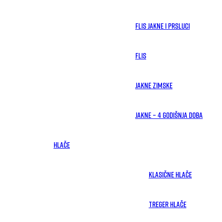
Flis jakne i prsluci
Flis
Jakne zimske
Jakne – 4 godišnja doba
HLAČE
Klasične hlače
Treger hlače