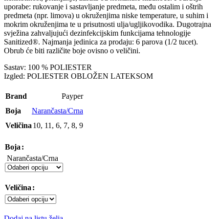
uporabe: rukovanje i sastavljanje predmeta, među ostalim i oštrih
predmeta (npr. limova) u okruženjima niske temperature, u suhim i
mokrim okruženjima te u prisutnosti ulja/ugljikovodika. Dugotrajna
svježina zahvaljujući dezinfekcijskim funkcijama tehnologije
Sanitized®. Najmanja jedinica za prodaju: 6 parova (1/2 tucet).
Obrub će biti različite boje ovisno o veličini.
Sastav: 100 % POLIESTER
Izgled: POLIESTER OBLOŽEN LATEKSOM
Brand
Payper
Boja
Narančasta/Crna
Veličina
10
,
11
,
6
,
7
,
8
,
9
Boja
Narančasta/Crna
Veličina
Dodaj na listu želja