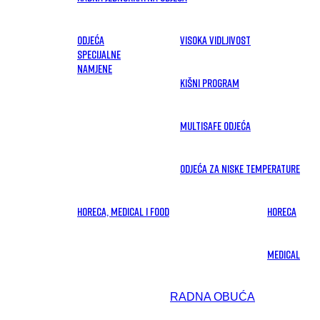
ODJEĆA
Visoka vidljivost
SPECIJALNE
NAMJENE
Kišni program
Multisafe odjeća
Odjeća za niske temperature
HORECA, MEDICAL I FOOD
Horeca
Medical
RADNA OBUĆA