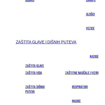
DODACI
Čarape
Ulošci
Vezice
ZAŠTITA GLAVE I DIŠNIH PUTEVA
Kacige
Zaštita glave
Zaštita vida
Zaštitne naočale i viziri
Zaštita dišnih
Respiratori
puteva
Maske