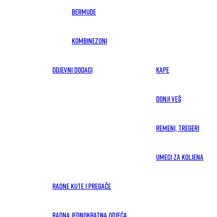
Bermude
Kombinezoni
ODJEVNI DODACI
Kape
Donji veš
Remeni, tregeri
Umeci za koljena
RADNE KUTE I PREGAČE
RADNA JEDNOKRATNA ODJEĆA