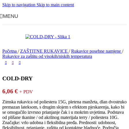
Skip to navigation
Skip to main content
MENU
Početna
/
ZAŠTITNE RUKAVICE
/
Rukavice posebne namjene
/
Rukavice za zaštitu od visokih/niskih temperatura
COLD-DRY
6,06
€
+ PDV
Zimska rukavica od poliestera 15G, pletena manžeta, dlan dvostruko
premazan lateksom, s drugim slojem s efektom pjeskarenja, kako bi
se omogućilo izvrsno prianjanje čak i u mokrim uvjetima. Podstava
od plišane tkanine / od akrilnog materijala terry / poliestera 10G.
Značajke: vrlo udobna i fleksibilna pređa. Prednosti: udobnost,
fleksibilnost, prianjanje, zaštita od kontaktne hladnoće. Područja