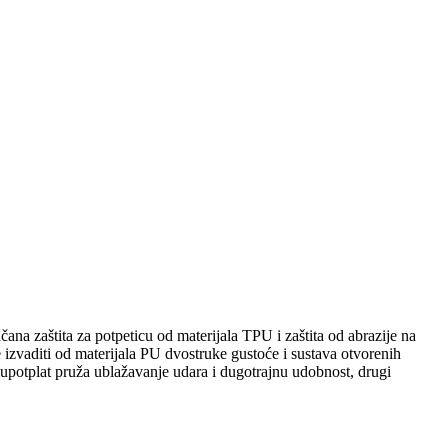
ana zaštita za potpeticu od materijala TPU i zaštita od abrazije na
e izvaditi od materijala PU dvostruke gustoće i sustava otvorenih
upotplat pruža ublažavanje udara i dugotrajnu udobnost, drugi