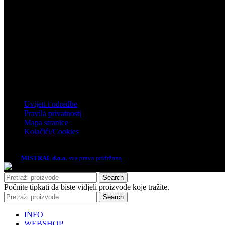
Zagreb
Zagrebačka 4, Rakitje, 10437 Bestovje
Telefon: 01 61 92 880
Email: mistral@mistral.hr
Informacije
Uvijeti i odredbe
Pravila privatnosti
Mapa stranice
Kolačići/Cookies
2026.
MISTRAL d.o.o.
sva prava pridržana
Search
Počnite tipkati da biste vidjeli proizvode koje tražite.
Search
INFO
WEBSHOP