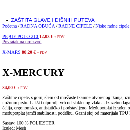
Ulošci
Vezice
ZAŠTITA GLAVE I DIŠNIH PUTEVA
Početna
/
RADNA OBUĆA
/
RADNE CIPELE
/
Niske radne cipel
ZAŠTITA GLAVE
Kacige
PIQUE POLO 210
12,03
€
+ PDV
Povratak na proizvod
ZAŠTITA VIDA
X-MARS
88,20
€
+ PDV
Zaštitne naočale i viziri
X-MERCURY
ZAŠTITA DIŠNIH PUTEVA
Respiratori
Maske
84,00
€
+ PDV
Polumaske i filteri
Jednokrane maske
Zaštitne cipele, s gornjištem od mrežaste tkanine otvorenog tkanja, iz
nožnom prstu. Lakši i otporniji vrh od staklenog vlakna. Izuzetno laga
ćelija, ergonomsko, antistatičko i podstavljeno. Međupotplat izrađen
ZAŠTITA SLUHA
međupotplat jamči stabilnost i podršku. Gazni sloj od materijala TPU 
Antifoni i čepići protiv buke
Sastav: 100 % POLIESTER
Dispenzeri za čepiće
Izgled: Mesh