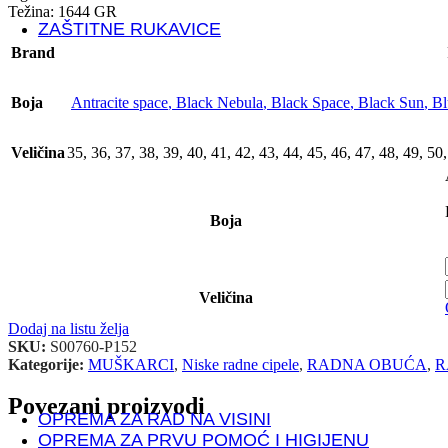
Težina: 1644 GR
ZAŠTITNE RUKAVICE
Brand
MEHANIČKI RIZICI
Boja
Antracite space
,
Black Nebula
,
Black Space
,
Black Sun
,
Bl
PROTUREZNE RUKAVICE
Veličina
35
,
36
,
37
,
38
,
39
,
40
,
41
,
42
,
43
,
44
,
45
,
46
,
47
,
48
,
49
,
50
KOŽNE RUKAVICE
Boja
RUKAVICE POSEBNE NAMJENE
Antistatik rukavice
Antivibracijske rukavice
Elektroizolacijske rukavice
Veličina
Mesarske rukavice
Dodaj na listu želja
Kemijske rukavice
SKU:
S00760-P152
Rukavice za zaštitu od visokih/niskih temperatura
Kategorije:
MUŠKARCI
,
Niske radne cipele
,
RADNA OBUĆA
,
R
Jednokratne rukavice
Povezani proizvodi
OPREMA ZA RAD NA VISINI
OPREMA ZA PRVU POMOĆ I HIGIJENU