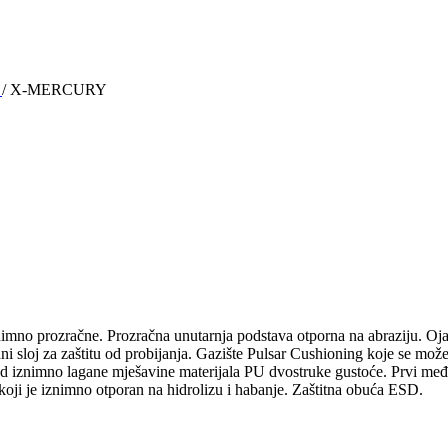
e
/
X-MERCURY
nimno prozračne. Prozračna unutarnja podstava otporna na abraziju. Ojač
ni sloj za zaštitu od probijanja. Gazište Pulsar Cushioning koje se mož
 od iznimno lagane mješavine materijala PU dvostruke gustoće. Prvi međ
koji je iznimno otporan na hidrolizu i habanje. Zaštitna obuća ESD.