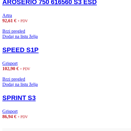
AROSERIO 750 616560 S3 ESD
Artra
92,61
€
+ PDV
Brzi pregled
Dodaj na listu želja
SPEED S1P
Grisport
102,90
€
+ PDV
Brzi pregled
Dodaj na listu želja
SPRINT S3
Grisport
86,94
€
+ PDV