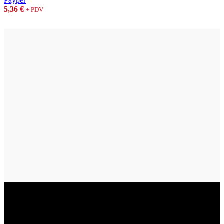
Payper
5,36
€
+ PDV
Vukovar
Gospodarska zona 3, Vukovar