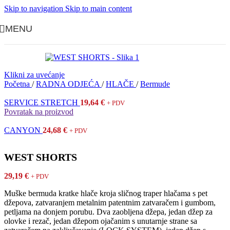
Skip to navigation
Skip to main content
MENU
Klikni za uvećanje
Početna
/
RADNA ODJEĆA
/
HLAČE
/
Bermude
SERVICE STRETCH
19,64
€
+ PDV
Povratak na proizvod
CANYON
24,68
€
+ PDV
WEST SHORTS
29,19
€
+ PDV
Muške bermuda kratke hlače kroja sličnog traper hlačama s pet
džepova, zatvaranjem metalnim patentnim zatvaračem i gumbom,
petljama na donjem porubu. Dva zaobljena džepa, jedan džep za
olovke i rezač, jedan džepom ojačanim s unutarnje strane sa