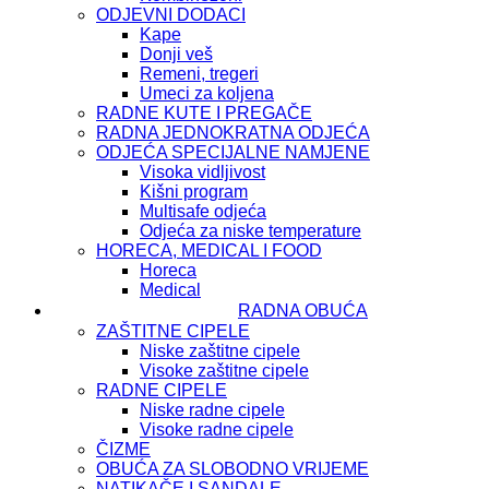
ODJEVNI DODACI
Kape
Donji veš
Remeni, tregeri
Umeci za koljena
RADNE KUTE I PREGAČE
RADNA JEDNOKRATNA ODJEĆA
ODJEĆA SPECIJALNE NAMJENE
Visoka vidljivost
Kišni program
Multisafe odjeća
Odjeća za niske temperature
HORECA, MEDICAL I FOOD
Horeca
Medical
RADNA OBUĆA
ZAŠTITNE CIPELE
Niske zaštitne cipele
Visoke zaštitne cipele
RADNE CIPELE
Niske radne cipele
Visoke radne cipele
ČIZME
OBUĆA ZA SLOBODNO VRIJEME
NATIKAČE I SANDALE