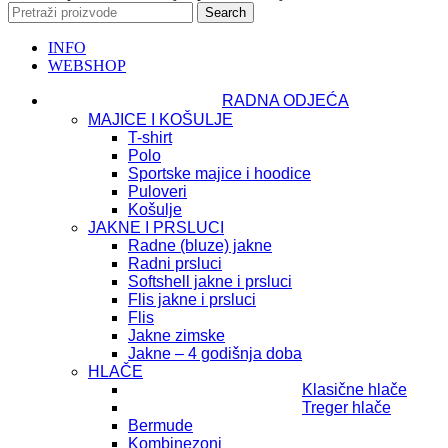
Search
INFO
WEBSHOP
RADNA ODJEĆA
MAJICE I KOŠULJE
T-shirt
Polo
Sportske majice i hoodice
Puloveri
Košulje
JAKNE I PRSLUCI
Radne (bluze) jakne
Radni prsluci
Softshell jakne i prsluci
Flis jakne i prsluci
Flis
Jakne zimske
Jakne – 4 godišnja doba
HLAČE
Klasične hlače
Treger hlače
Bermude
Kombinezoni