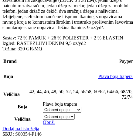
zatvaračem na zaključavanje (LOCK SYSTEM), jedan džep s
patentnim zatvaračem, jedan džep za metar, jedan džep za mobilni
telefon, jedan držač za čekić, dva stražnja džepa s našivcima.
Izbijeljene, s efektom iznošene i isprane tkanine, s nogavicama
ravnog kroja te kontrastnim širokim i trostruko prošivenim šavovima
s unutarnje strane nogavica. Težina tkanine: 9 oz/yd².
Sastav: 72 % PAMUK + 26 % POLIESTER + 2 % ELASTIN
Izgled: RASTEZLJIVI DENIM 9,5 oz/yd2
Težina: 320 GR/MQ
Brand
Payper
Boja
Plava boja trapera
42
,
44
,
46
,
48
,
50
,
52
,
54
,
56/58
,
60/62
,
64/66
,
68/70
,
Veličina
72/74
Plava boja trapera
Boja
Veličina
Obriši
Dodaj na listu želja
SKU:
S00354-P146