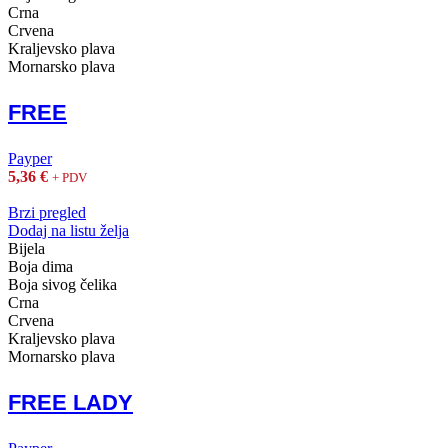
Crna
Crvena
Kraljevsko plava
Mornarsko plava
FREE
Payper
5,36
€
+ PDV
Brzi pregled
Dodaj na listu želja
Bijela
Boja dima
Boja sivog čelika
Crna
Crvena
Kraljevsko plava
Mornarsko plava
FREE LADY