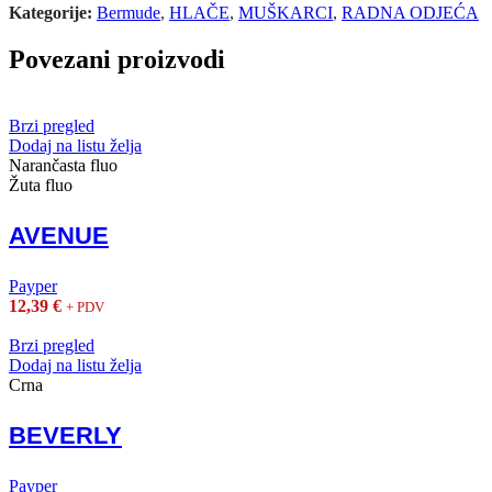
Kategorije:
Bermude
,
HLAČE
,
MUŠKARCI
,
RADNA ODJEĆA
Povezani proizvodi
Brzi pregled
Dodaj na listu želja
Narančasta fluo
Žuta fluo
AVENUE
Payper
12,39
€
+ PDV
Brzi pregled
Dodaj na listu želja
Crna
BEVERLY
Payper