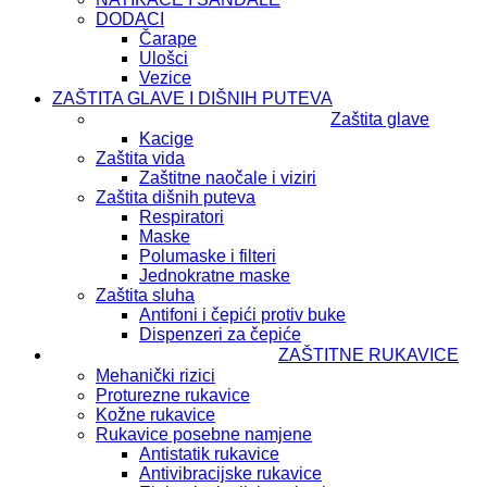
DODACI
Čarape
Ulošci
Vezice
ZAŠTITA GLAVE I DIŠNIH PUTEVA
Zaštita glave
Kacige
Zaštita vida
Zaštitne naočale i viziri
Zaštita dišnih puteva
Respiratori
Maske
Polumaske i filteri
Jednokratne maske
Zaštita sluha
Antifoni i čepići protiv buke
Dispenzeri za čepiće
ZAŠTITNE RUKAVICE
Mehanički rizici
Proturezne rukavice
Kožne rukavice
Rukavice posebne namjene
Antistatik rukavice
Antivibracijske rukavice