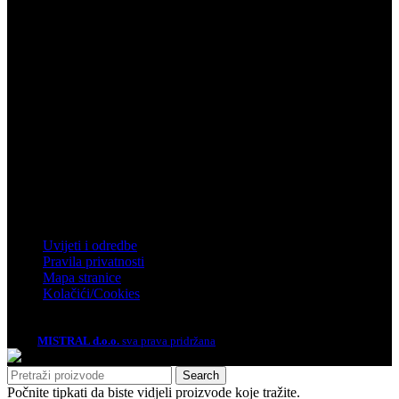
Telefon: 032 450 950
Email: info@mistral.hr
Zagreb
Zagrebačka 4, Rakitje, 10437 Bestovje
Telefon: 01 61 92 880
Email: mistral@mistral.hr
Informacije
Uvijeti i odredbe
Pravila privatnosti
Mapa stranice
Kolačići/Cookies
2026.
MISTRAL d.o.o.
sva prava pridržana
Search
Počnite tipkati da biste vidjeli proizvode koje tražite.