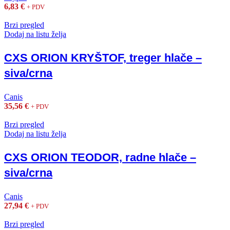
6,83
€
+ PDV
Brzi pregled
Dodaj na listu želja
CXS ORION KRYŠTOF, treger hlače –
siva/crna
Canis
35,56
€
+ PDV
Brzi pregled
Dodaj na listu želja
CXS ORION TEODOR, radne hlače –
siva/crna
Canis
27,94
€
+ PDV
Brzi pregled