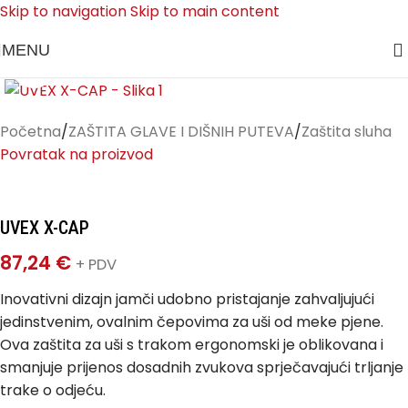
Skip to navigation
Skip to main content
MENU
Klikni za uvećanje
Početna
/
ZAŠTITA GLAVE I DIŠNIH PUTEVA
/
Zaštita sluha
Povratak na proizvod
UVEX X-CAP
87,24
€
+ PDV
Inovativni dizajn jamči udobno pristajanje zahvaljujući
jedinstvenim, ovalnim čepovima za uši od meke pjene.
Ova zaštita za uši s trakom ergonomski je oblikovana i
smanjuje prijenos dosadnih zvukova sprječavajući trljanje
trake o odjeću.