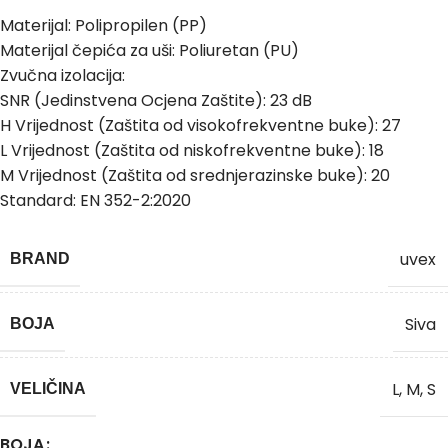
Materijal: Polipropilen (PP)
Materijal čepića za uši: Poliuretan (PU)
Zvučna izolacija:
SNR (Jedinstvena Ocjena Zaštite): 23 dB
H Vrijednost (Zaštita od visokofrekventne buke): 27
L Vrijednost (Zaštita od niskofrekventne buke): 18
M Vrijednost (Zaštita od srednjerazinske buke): 20
Standard: EN 352-2:2020
uvex
BRAND
Siva
BOJA
L
,
M
,
S
VELIČINA
BOJA