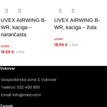
UVEX AIRWING B-
UVEX AIRWING B-
WR, kaciga –
WR, kaciga – žuta
narančasta
uvex
18,59
€
+ PDV
uvex
18,59
€
+ PDV
Vukovar
Gospodarska zona 3, Vukovar
Telefon: 032 450 950
Email: info@mistral.hr
Zagreb