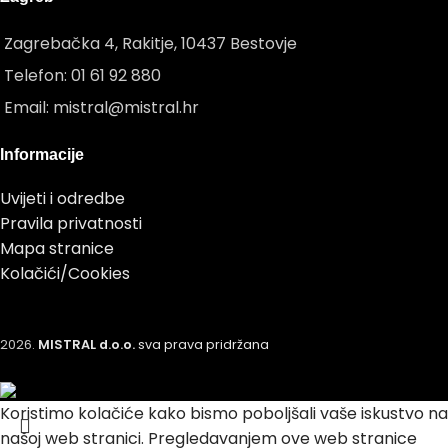
Zagrebačka 4, Rakitje, 10437 Bestovje
Telefon: 01 61 92 880
Email: mistral@mistral.hr
Informacije
Uvijeti i odredbe
Pravila privatnosti
Mapa stranice
Kolačići/Cookies
2026.
MISTRAL d.o.o.
sva prava pridržana
Koristimo kolačiće kako bismo poboljšali vaše iskustvo na
našoj web stranici.
Pregledavanjem ove web stranice