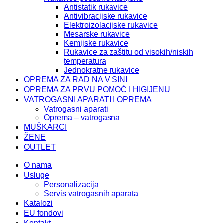
Antistatik rukavice
Antivibracijske rukavice
Elektroizolacijske rukavice
Mesarske rukavice
Kemijske rukavice
Rukavice za zaštitu od visokih/niskih
temperatura
Jednokratne rukavice
OPREMA ZA RAD NA VISINI
OPREMA ZA PRVU POMOĆ I HIGIJENU
VATROGASNI APARATI I OPREMA
Vatrogasni aparati
Oprema – vatrogasna
MUŠKARCI
ŽENE
OUTLET
O nama
Usluge
Personalizacija
Servis vatrogasnih aparata
Katalozi
EU fondovi
Kontakt