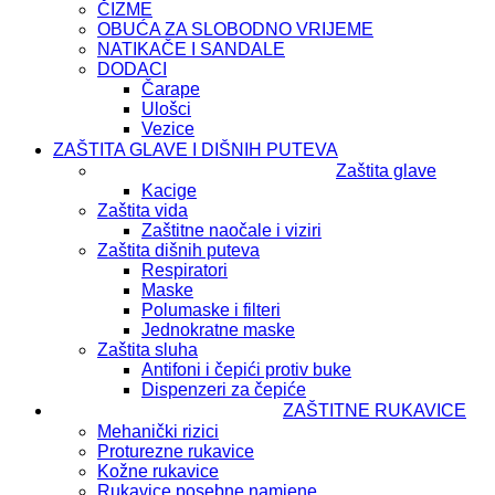
ČIZME
OBUĆA ZA SLOBODNO VRIJEME
NATIKAČE I SANDALE
DODACI
Čarape
Ulošci
Vezice
ZAŠTITA GLAVE I DIŠNIH PUTEVA
Zaštita glave
Kacige
Zaštita vida
Zaštitne naočale i viziri
Zaštita dišnih puteva
Respiratori
Maske
Polumaske i filteri
Jednokratne maske
Zaštita sluha
Antifoni i čepići protiv buke
Dispenzeri za čepiće
ZAŠTITNE RUKAVICE
Mehanički rizici
Proturezne rukavice
Kožne rukavice
Rukavice posebne namjene