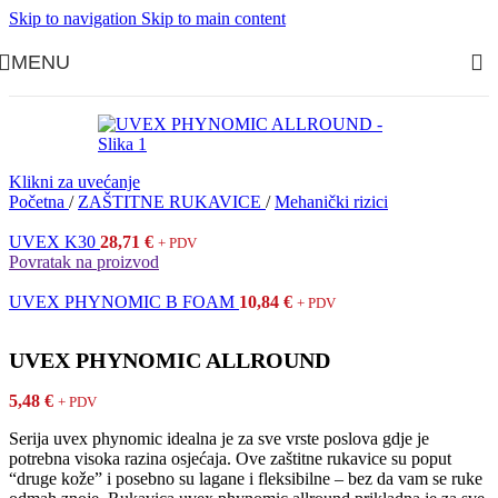
Skip to navigation
Skip to main content
MENU
Klikni za uvećanje
Početna
/
ZAŠTITNE RUKAVICE
/
Mehanički rizici
UVEX K30
28,71
€
+ PDV
Povratak na proizvod
UVEX PHYNOMIC B FOAM
10,84
€
+ PDV
UVEX PHYNOMIC ALLROUND
5,48
€
+ PDV
Serija uvex phynomic idealna je za sve vrste poslova gdje je
potrebna visoka razina osjećaja. Ove zaštitne rukavice su poput
“druge kože” i posebno su lagane i fleksibilne – bez da vam se ruke