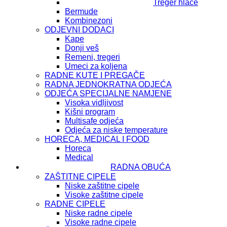
Treger hlače
Bermude
Kombinezoni
ODJEVNI DODACI
Kape
Donji veš
Remeni, tregeri
Umeci za koljena
RADNE KUTE I PREGAČE
RADNA JEDNOKRATNA ODJEĆA
ODJEĆA SPECIJALNE NAMJENE
Visoka vidljivost
Kišni program
Multisafe odjeća
Odjeća za niske temperature
HORECA, MEDICAL I FOOD
Horeca
Medical
RADNA OBUĆA
ZAŠTITNE CIPELE
Niske zaštitne cipele
Visoke zaštitne cipele
RADNE CIPELE
Niske radne cipele
Visoke radne cipele