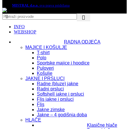
2026.
MISTRAL d.o.o.
sva prava pridržana
INFO
WEBSHOP
RADNA ODJEĆA
MAJICE I KOŠULJE
T-shirt
Polo
Sportske majice i hoodice
Puloveri
Košulje
JAKNE I PRSLUCI
Radne (bluze) jakne
Radni prsluci
Softshell jakne i prsluci
Flis jakne i prsluci
Flis
Jakne zimske
Jakne – 4 godišnja doba
HLAČE
Klasične hlače