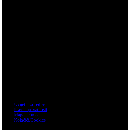
Vukovar
Gospodarska zona 3, Vukovar
Telefon: 032 450 950
Email: info@mistral.hr
Zagreb
Zagrebačka 4, Rakitje, 10437 Bestovje
Telefon: 01 61 92 880
Email: mistral@mistral.hr
Informacije
Uvijeti i odredbe
Pravila privatnosti
Mapa stranice
Kolačići/Cookies