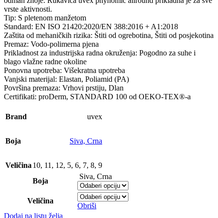
odmah znoje. Rukavica uvex phynomic allround prikladna je za sve
vrste aktivnosti.
Tip: S pletenom manžetom
Standard: EN ISO 21420:2020/EN 388:2016 + A1:2018
Zaštita od mehaničkih rizika: Štiti od ogrebotina, Štiti od posjekotina
Premaz: Vodo-polimerna pjena
Prikladnost za industrijska radna okruženja: Pogodno za suhe i
blago vlažne radne okoline
Ponovna upotreba: Višekratna upotreba
Vanjski materijal: Elastan, Poliamid (PA)
Površina premaza: Vrhovi prstiju, Dlan
Certifikati: proDerm, STANDARD 100 od OEKO-TEX®-a
Brand
uvex
Boja
Siva, Crna
Veličina
10
,
11
,
12
,
5
,
6
,
7
,
8
,
9
Siva, Crna
Boja
Veličina
Obriši
Dodaj na listu želja