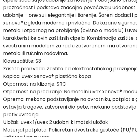
prozračnost i podstava značajno povećavaju udobnost k
udobnije – one su i elegantnije i šarenije. Šareni dodaci i
xenova® izgleda moderno i privlačno. Dokazane sigurn
metala i otpornog na probijanje (ovisno o modelu) i uve
karakteristike ovih zaštitnih cipela. Kombinacija zaštite,
svestranim modelom za rad u zatvorenom i na otvorenom,
metala ili ručnim radovima.
Klasa zaštite: S3
Zaštita proizvoda: Zaštita od elektrostatičkog pražnj
Kapica: uvex xenova® plastična kapa
Otpornost na klizanje: SRC
Otpornost na prodiranje: Nemetalni uvex xenova® međ
Oprema: mekano podstavljanje na ovratniku, potplat s ga
ostavlja tragove, zatvoreni dio pete, mekano podstavlja
protiv uvrtanja
Uložak: uvex 1/uvex 2 udobni klimatski uložak
Materijal potplata: Poliuretan dvostruke gustoće (PU/P