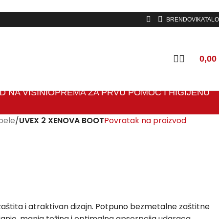
BRENDOVI
KATALO
0,00
 NA VISINI
OPREMA ZA PRVU POMOĆ I HIGIJENU
pele
/
UVEX 2 XENOVA BOOT
Povratak na proizvod
štita i atraktivan dizajn. Potpuno bezmetalne zaštitne
ajanje, manja težina i optimalna apsorpcija udaraca,