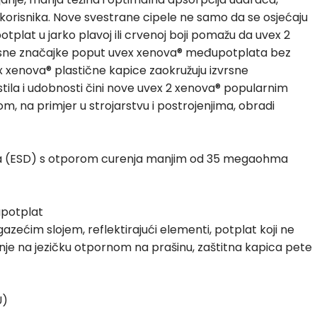
orisnika. Nove svestrane cipele ne samo da se osjećaju
 potplat u jarko plavoj ili crvenoj boji pomažu da uvex 2
osne značajke poput uvex xenova® međupotplata bez
x xenova® plastične kapice zaokružuju izvrsne
 stila i udobnosti čini nove uvex 2 xenova® popularnim
 na primjer u strojarstvu i postrojenjima, obradi
enja (ESD) s otporom curenja manjim od 35 megaohma
upotplat
zećim slojem, reflektirajući elementi, potplat koji ne
nje na jezičku otpornom na prašinu, zaštitna kapica pete
U)