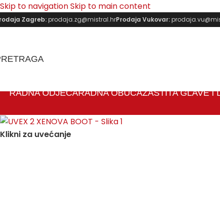
Skip to navigation
Skip to main content
rodaja Zagreb:
prodaja.zg@mistral.hr
Prodaja Vukovar:
prodaja.vu@mist
PRETRAGA
RADNA ODJEĆA
RADNA OBUĆA
ZAŠTITA GLAVE I
Klikni za uvećanje