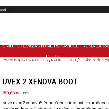
ral.hr
 DIŠNIH PUTEVA
ZAŠTITNE RUKAVICE
OPREMA ZA RAD
OUTLET
Početna
/
RADNA OBUĆA
/
RADNE CIPELE
/
Visoke radne ci
UVEX 2 XENOVA BOOT
150,63
€
+ PDV
Nove uvex 2 xenova®: Poboljšana udobnost, zajamčena za
cipele sada su još udobnije za nošenje. Poboljšano prist