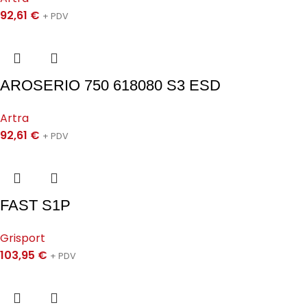
92,61
€
+ PDV
AROSERIO 750 618080 S3 ESD
Artra
92,61
€
+ PDV
FAST S1P
Grisport
103,95
€
+ PDV