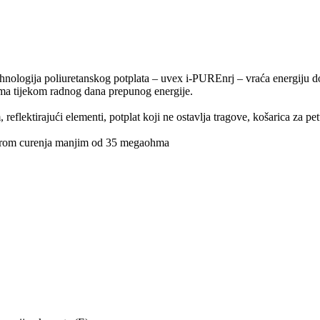
ologija poliuretanskog potplata – uvex i-PUREnrj – vraća energiju dosk
ima tijekom radnog dana prepunog energije.
eflektirajući elementi, potplat koji ne ostavlja tragove, košarica za pet
otporom curenja manjim od 35 megaohma