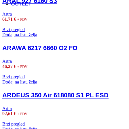
ARAL 927 6160 S3
OUTLET
Artra
61,71
€
+ PDV
Brzi pregled
Dodaj na listu želja
ARAWA 6217 6660 O2 FO
Artra
46,27
€
+ PDV
Brzi pregled
Dodaj na listu želja
ARDEUS 350 Air 618080 S1 PL ESD
Artra
92,61
€
+ PDV
Brzi pregled