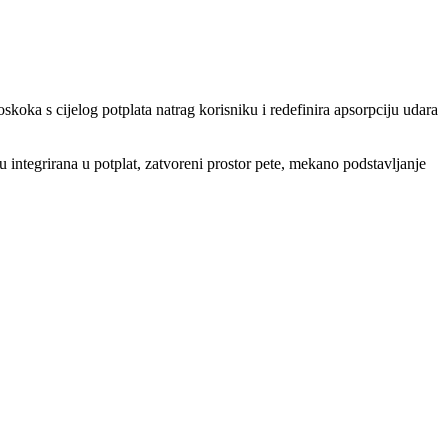
oka s cijelog potplata natrag korisniku i redefinira apsorpciju udara
u integrirana u potplat, zatvoreni prostor pete, mekano podstavljanje