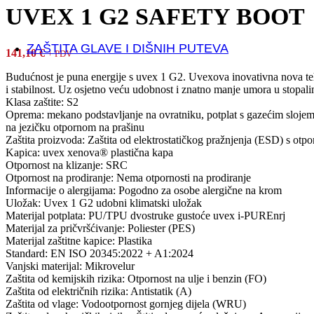
Ulošci
UVEX 1 G2 SAFETY BOOT
Vezice
ZAŠTITA GLAVE I DIŠNIH PUTEVA
141,10
€
+ PDV
ZAŠTITA GLAVE
Budućnost je puna energije s uvex 1 G2. Uvexova inovativna nova tehn
Kacige
i stabilnost. Uz osjetno veću udobnost i znatno manje umora u stopal
Klasa zaštite: S2
Oprema: mekano podstavljanje na ovratniku, potplat s gazećim slojem, r
ZAŠTITA VIDA
na jezičku otpornom na prašinu
Zaštitne naočale i viziri
Zaštita proizvoda: Zaštita od elektrostatičkog pražnjenja (ESD) s 
Kapica: uvex xenova® plastična kapa
Otpornost na klizanje: SRC
ZAŠTITA DIŠNIH PUTEVA
Otpornost na prodiranje: Nema otpornosti na prodiranje
Informacije o alergijama: Pogodno za osobe alergične na krom
Respiratori
Uložak: Uvex 1 G2 udobni klimatski uložak
Maske
Materijal potplata: PU/TPU dvostruke gustoće uvex i-PUREnrj
Polumaske i filteri
Materijal za pričvršćivanje: Poliester (PES)
Jednokrane maske
Materijal zaštitne kapice: Plastika
Standard: EN ISO 20345:2022 + A1:2024
Vanjski materijal: Mikrovelur
ZAŠTITA SLUHA
Zaštita od kemijskih rizika: Otpornost na ulje i benzin (FO)
Antifoni i čepići protiv buke
Zaštita od električnih rizika: Antistatik (A)
Dispenzeri za čepiće
Zaštita od vlage: Vodootpornost gornjeg dijela (WRU)