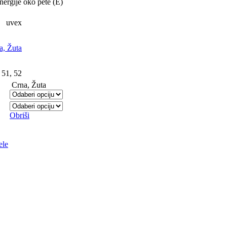
nergije oko pete (E)
uvex
a, Žuta
,
51
,
52
Crna, Žuta
Obriši
ele