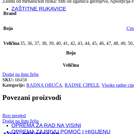
Zaštita od mehaničkih rizika: Štiti od uganuća gležnjeva, Apsorpcija e
ZAŠTITNE RUKAVICE
Brand
MEHANIČKI RIZICI
Boja
Crn
PROTUREZNE RUKAVICE
Veličina
35
,
36
,
37
,
38
,
39
,
40
,
41
,
42
,
43
,
44
,
45
,
46
,
47
,
48
,
49
,
50
Boja
KOŽNE RUKAVICE
Veličina
RUKAVICE POSEBNE NAMJENE
Dodaj na listu želja
Antistatik rukavice
SKU:
68458
Antivibracijske rukavice
Kategorije:
RADNA OBUĆA
,
RADNE CIPELE
,
Visoke radne cip
Elektroizolacijske rukavice
Mesarske rukavice
Povezani proizvodi
Kemijske rukavice
Rukavice za zaštitu od visokih/niskih temperatura
Jednokratne rukavice
Brzi pregled
Dodaj na listu želja
OPREMA ZA RAD NA VISINI
OPREMA ZA PRVU POMOĆ I HIGIJENU