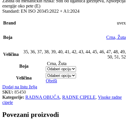
Zaštita od mehaničkih rizika: Štiti od uganuća gležnjeva, Apsorpcija
energije oko pete (E)
Standard: EN ISO 20345:2022 + A1:2024
Brand
uvex
Boja
Crna, Žuta
35
,
36
,
37
,
38
,
39
,
40
,
41
,
42
,
43
,
44
,
45
,
46
,
47
,
48
,
49
,
Veličina
50
,
51
,
52
Crna, Žuta
Boja
Veličina
Obriši
Dodaj na listu želja
SKU:
85450
Kategorije:
RADNA OBUĆA
,
RADNE CIPELE
,
Visoke radne
cipele
Povezani proizvodi