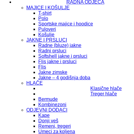
RADNA ODJEĆA
MAJICE I KOŠULJE
T-shirt
Polo
Sportske majice i hoodice
Puloveri
Košulje
JAKNE I PRSLUCI
Radne (bluze) jakne
Radni prsluci
Softshell jakne i prsluci
Flis jakne i prsluci
Flis
Jakne zimske
Jakne – 4 godišnja doba
HLAČE
Klasične hlače
Treger hlače
Bermude
Kombinezoni
ODJEVNI DODACI
Kape
Donji veš
Remeni, tregeri
Umeci za koljena