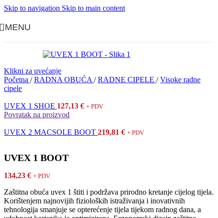
Skip to navigation
Skip to main content
MENU
Klikni za uvećanje
Početna
/
RADNA OBUĆA
/
RADNE CIPELE
/
Visoke radne
cipele
UVEX 1 SHOE
127,13
€
+ PDV
Povratak na proizvod
UVEX 2 MACSOLE BOOT
219,81
€
+ PDV
UVEX 1 BOOT
134,23
€
+ PDV
Zaštitna obuća uvex 1 štiti i podržava prirodno kretanje cijelog tijela.
Korištenjem najnovijih fizioloških istraživanja i inovativnih
tehnologija smanjuje se opterećenje tijela tijekom radnog dana, a