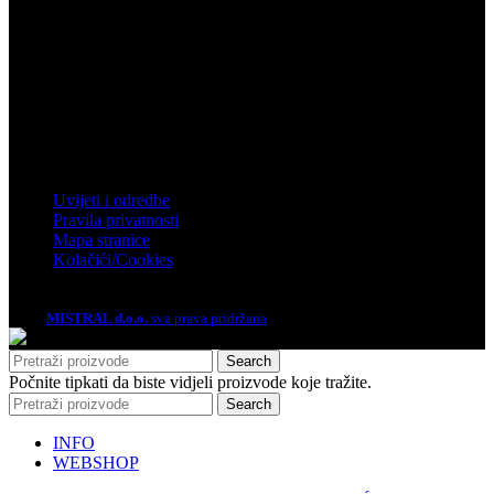
Zagrebačka 4, Rakitje, 10437 Bestovje
Telefon: 01 61 92 880
Email: mistral@mistral.hr
Informacije
Uvijeti i odredbe
Pravila privatnosti
Mapa stranice
Kolačići/Cookies
2026.
MISTRAL d.o.o.
sva prava pridržana
Search
Počnite tipkati da biste vidjeli proizvode koje tražite.
Search
INFO
WEBSHOP