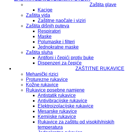
Zaštita glave
Kacige
Zaštita vida
Zaštitne naočale i viziri
Zaštita dišnih puteva
Respiratori
Maske
Polumaske i filteri
Jednokratne maske
Zaštita sluha
Antifoni i čepići protiv buke
Dispenzeri za čepiće
ZAŠTITNE RUKAVICE
Mehanički rizici
Proturezne rukavice
Kožne rukavice
Rukavice posebne namjene
Antistatik rukavice
Antivibracijske rukavice
Elektroizolacijske rukavice
Mesarske rukavice
Kemijske rukavice
Rukavice za zaštitu od visokih/niskih
temperatura