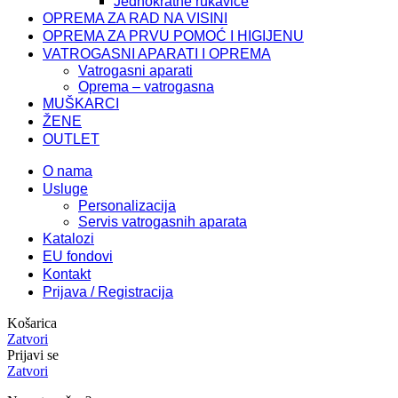
Jednokratne rukavice
OPREMA ZA RAD NA VISINI
OPREMA ZA PRVU POMOĆ I HIGIJENU
VATROGASNI APARATI I OPREMA
Vatrogasni aparati
Oprema – vatrogasna
MUŠKARCI
ŽENE
OUTLET
O nama
Usluge
Personalizacija
Servis vatrogasnih aparata
Katalozi
EU fondovi
Kontakt
Prijava / Registracija
Košarica
Zatvori
Prijavi se
Zatvori