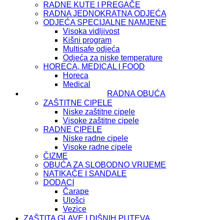
RADNE KUTE I PREGAČE
RADNA JEDNOKRATNA ODJEĆA
ODJEĆA SPECIJALNE NAMJENE
Visoka vidljivost
Kišni program
Multisafe odjeća
Odjeća za niske temperature
HORECA, MEDICAL I FOOD
Horeca
Medical
RADNA OBUĆA
ZAŠTITNE CIPELE
Niske zaštitne cipele
Visoke zaštitne cipele
RADNE CIPELE
Niske radne cipele
Visoke radne cipele
ČIZME
OBUĆA ZA SLOBODNO VRIJEME
NATIKAČE I SANDALE
DODACI
Čarape
Ulošci
Vezice
ZAŠTITA GLAVE I DIŠNIH PUTEVA