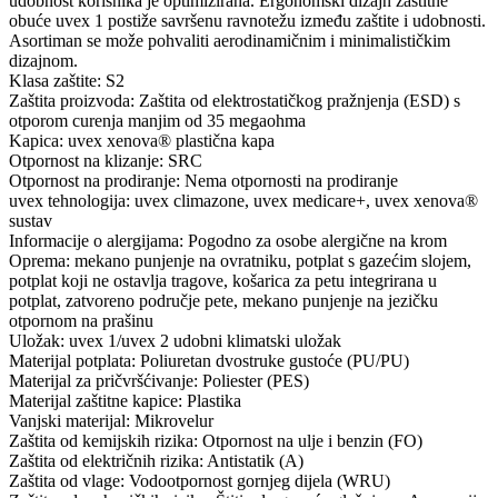
udobnost korisnika je optimizirana. Ergonomski dizajn zaštitne
obuće uvex 1 postiže savršenu ravnotežu između zaštite i udobnosti.
Asortiman se može pohvaliti aerodinamičnim i minimalističkim
dizajnom.
Klasa zaštite: S2
Zaštita proizvoda: Zaštita od elektrostatičkog pražnjenja (ESD) s
otporom curenja manjim od 35 megaohma
Kapica: uvex xenova® plastična kapa
Otpornost na klizanje: SRC
Otpornost na prodiranje: Nema otpornosti na prodiranje
uvex tehnologija: uvex climazone, uvex medicare+, uvex xenova®
sustav
Informacije o alergijama: Pogodno za osobe alergične na krom
Oprema: mekano punjenje na ovratniku, potplat s gazećim slojem,
potplat koji ne ostavlja tragove, košarica za petu integrirana u
potplat, zatvoreno područje pete, mekano punjenje na jezičku
otpornom na prašinu
Uložak: uvex 1/uvex 2 udobni klimatski uložak
Materijal potplata: Poliuretan dvostruke gustoće (PU/PU)
Materijal za pričvršćivanje: Poliester (PES)
Materijal zaštitne kapice: Plastika
Vanjski materijal: Mikrovelur
Zaštita od kemijskih rizika: Otpornost na ulje i benzin (FO)
Zaštita od električnih rizika: Antistatik (A)
Zaštita od vlage: Vodootpornost gornjeg dijela (WRU)