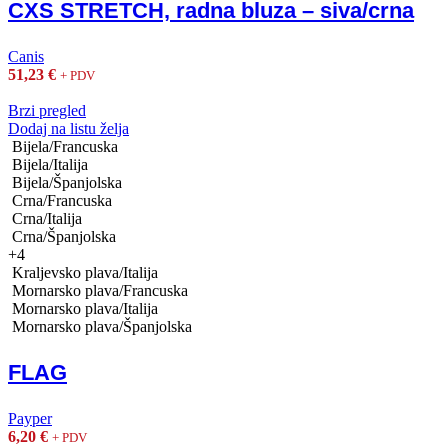
CXS STRETCH, radna bluza – siva/crna
Canis
51,23
€
+ PDV
Brzi pregled
Dodaj na listu želja
Bijela/Francuska
Bijela/Italija
Bijela/Španjolska
Crna/Francuska
Crna/Italija
Crna/Španjolska
+4
Kraljevsko plava/Italija
Mornarsko plava/Francuska
Mornarsko plava/Italija
Mornarsko plava/Španjolska
FLAG
Payper
6,20
€
+ PDV