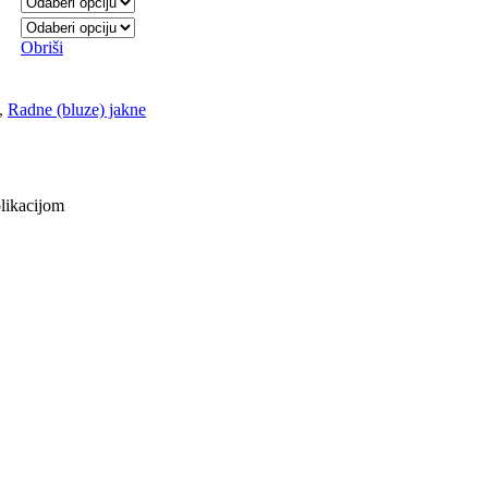
Obriši
,
Radne (bluze) jakne
plikacijom