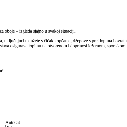
a oboje – izgleda sjajno u svakoj situaciji.
 uključujući manžete s čičak kopčama, džepove s preklopima i ovratnik
tava osigurava toplinu na otvorenom i doprinosi ležernom, sportskom 
m²
Antracit