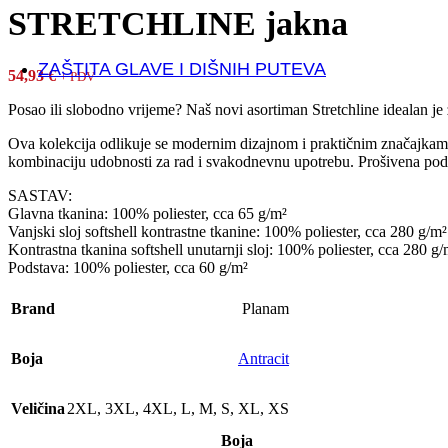
Ulošci
STRETCHLINE jakna
Vezice
ZAŠTITA GLAVE I DIŠNIH PUTEVA
54,93
€
+ PDV
ZAŠTITA GLAVE
Posao ili slobodno vrijeme? Naš novi asortiman Stretchline idealan je z
Kacige
Ova kolekcija odlikuje se modernim dizajnom i praktičnim značajkama,
kombinaciju udobnosti za rad i svakodnevnu upotrebu. Prošivena pods
ZAŠTITA VIDA
SASTAV:
Zaštitne naočale i viziri
Glavna tkanina: 100% poliester, cca 65 g/m²
Vanjski sloj softshell kontrastne tkanine: 100% poliester, cca 280 g/m²
Kontrastna tkanina softshell unutarnji sloj: 100% poliester, cca 280 g/
ZAŠTITA DIŠNIH PUTEVA
Podstava: 100% poliester, cca 60 g/m²
Respiratori
Maske
Brand
Planam
Polumaske i filteri
Jednokrane maske
Boja
Antracit
ZAŠTITA SLUHA
Veličina
2XL
,
3XL
,
4XL
,
L
,
M
,
S
,
XL
,
XS
Antifoni i čepići protiv buke
Dispenzeri za čepiće
Boja