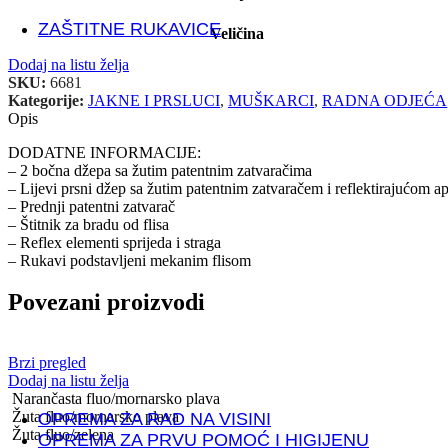
ZAŠTITNE RUKAVICE
Veličina
MEHANIČKI RIZICI
Dodaj na listu želja
SKU:
6681
Kategorije:
JAKNE I PRSLUCI
,
MUŠKARCI
,
RADNA ODJEĆA
PROTUREZNE RUKAVICE
Opis
DODATNE INFORMACIJE:
– 2 bočna džepa sa žutim patentnim zatvaračima
KOŽNE RUKAVICE
– Lijevi prsni džep sa žutim patentnim zatvaračem i reflektirajućom a
– Prednji patentni zatvarač
– Štitnik za bradu od flisa
RUKAVICE POSEBNE NAMJENE
– Reflex elementi sprijeda i straga
– Rukavi podstavljeni mekanim flisom
Antistatik rukavice
Antivibracijske rukavice
Elektroizolacijske rukavice
Povezani proizvodi
Mesarske rukavice
Kemijske rukavice
Rukavice za zaštitu od visokih/niskih temperatura
Brzi pregled
Jednokratne rukavice
Dodaj na listu želja
Narančasta fluo/mornarsko plava
Žuta fluo/mornarsko plava
OPREMA ZA RAD NA VISINI
Žuta fluo/zelena
OPREMA ZA PRVU POMOĆ I HIGIJENU