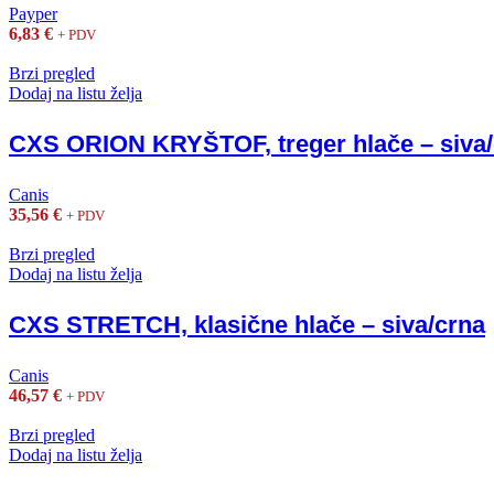
Payper
6,83
€
+ PDV
Brzi pregled
Dodaj na listu želja
CXS ORION KRYŠTOF, treger hlače – siva/
Canis
35,56
€
+ PDV
Brzi pregled
Dodaj na listu želja
CXS STRETCH, klasične hlače – siva/crna
Canis
46,57
€
+ PDV
Brzi pregled
Dodaj na listu želja