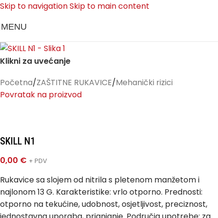
Skip to navigation
Skip to main content
MENU
Klikni za uvećanje
Početna
/
ZAŠTITNE RUKAVICE
/
Mehanički rizici
Povratak na proizvod
SKILL N1
0,00
€
+ PDV
Rukavice sa slojem od nitrila s pletenom manžetom i
najlonom 13 G. Karakteristike: vrlo otporno. Prednosti:
otporno na tekućine, udobnost, osjetljivost, preciznost,
jednostavna uporaba, prianjanje. Područja upotrebe: za