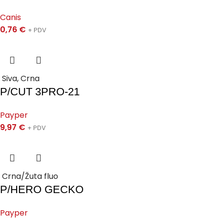
Canis
0,76
€
+ PDV
Siva, Crna
P/CUT 3PRO-21
Payper
9,97
€
+ PDV
Crna/Žuta fluo
P/HERO GECKO
Payper