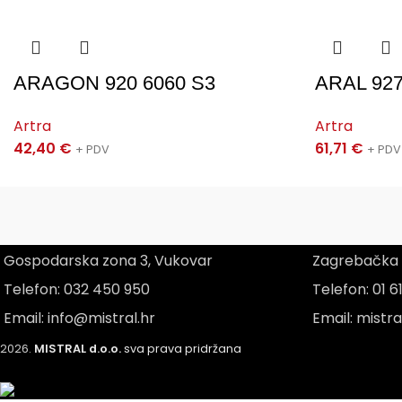
ID artikla: 67073
EN ISO 20345: 2011 S1P SRC | EN ISO 20345: 2022 S1 PL FO S
Veličine: 35 – 48
ARAGON 920 6060 S3
ARAL 927
Artra
Artra
42,40
€
61,71
€
+ PDV
+ PDV
Vukovar
Zagreb
Gospodarska zona 3, Vukovar
Zagrebačka 4
Telefon: 032 450 950
Telefon: 01 6
Email: info@mistral.hr
Email: mistr
2026.
MISTRAL d.o.o.
sva prava pridržana