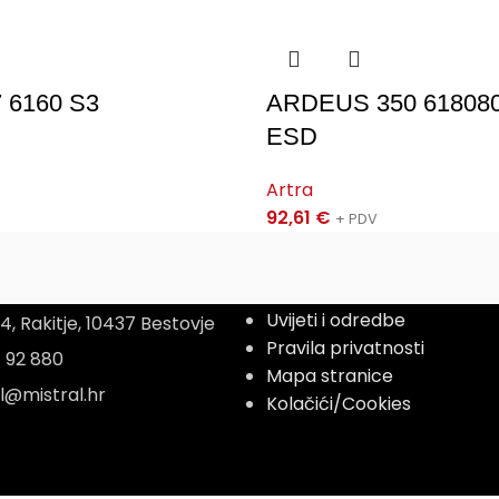
R
 6160 S3
ARDEUS 350 618080
ESD
Artra
92,61
€
+ PDV
Informacije
Uvijeti i odredbe
, Rakitje, 10437 Bestovje
Pravila privatnosti
1 92 880
Mapa stranice
al@mistral.hr
Kolačići/Cookies