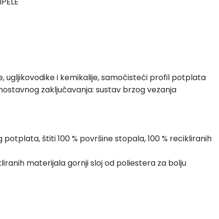
IPELE
, ugljikovodike i kemikalije, samočisteći profil potplata
jednostavnog zaključavanja: sustav brzog vezanja
otplata, štiti 100 % površine stopala, 100 % recikliranih
iranih materijala gornji sloj od poliestera za bolju
orenih ćelija s dobrim svojstvima upijanja vlage i odvođenja