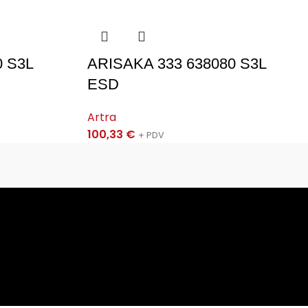
 S3L
ARISAKA 333 638080 S3L
ESD
Artra
100,33
€
+ PDV