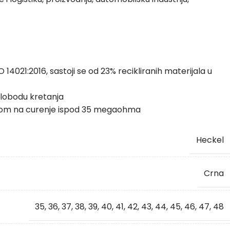
14021:2016, sastoji se od 23% recikliranih materijala u
slobodu kretanja
porom na curenje ispod 35 megaohma
Heckel
Crna
35
,
36
,
37
,
38
,
39
,
40
,
41
,
42
,
43
,
44
,
45
,
46
,
47
,
48