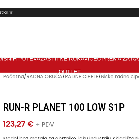
ral.hr
 DIŠNIH PUTEVA
ZAŠTITNE RUKAVICE
OPREMA ZA RAD
OUTLET
Početna
/
RADNA OBUĆA
/
RADNE CIPELE
/
Niske radne cip
RUN-R PLANET 100 LOW S1P
123,27
€
+ PDV
Model bez metala za obrtnike, laku industriju, skladištenje