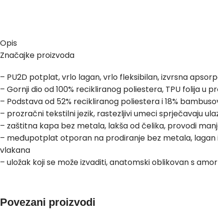
Opis
Značajke proizvoda
– PU2D potplat, vrlo lagan, vrlo fleksibilan, izvrsna apsorp
– Gornji dio od 100% recikliranog poliestera, TPU folija u 
– Podstava od 52% recikliranog poliestera i 18% bambuso
– prozračni tekstilni jezik, rastezljivi umeci sprječavaju ul
– zaštitna kapa bez metala, lakša od čelika, provodi man
– međupotplat otporan na prodiranje bez metala, lagan i f
vlakana
– uložak koji se može izvaditi, anatomski oblikovan s amort
otpornost na habanje i izdržljivost, vrlo visok kapacitet up
vlage, perivo na 30°C poboljšava higijenu
– sustav veličina : francuski (EU) | širina 11
Povezani proizvodi
– težina : 500 g po stopalu, u veličini 42