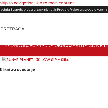
Skip to navigation
Skip to main content
rodaja Zagreb:
prodaja.zg@mistral.hr
Prodaja Vukovar:
prodaja.vu@mist
PRETRAGA
RADNA ODJEĆA
RADNA OBUĆA
ZAŠTITA GLAVE I
Klikni za uvećanje