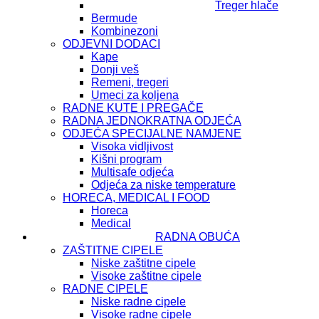
Treger hlače
Bermude
Kombinezoni
ODJEVNI DODACI
Kape
Donji veš
Remeni, tregeri
Umeci za koljena
RADNE KUTE I PREGAČE
RADNA JEDNOKRATNA ODJEĆA
ODJEĆA SPECIJALNE NAMJENE
Visoka vidljivost
Kišni program
Multisafe odjeća
Odjeća za niske temperature
HORECA, MEDICAL I FOOD
Horeca
Medical
RADNA OBUĆA
ZAŠTITNE CIPELE
Niske zaštitne cipele
Visoke zaštitne cipele
RADNE CIPELE
Niske radne cipele
Visoke radne cipele