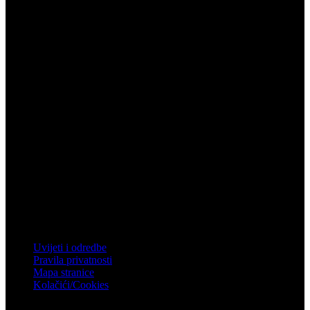
Vukovar
Gospodarska zona 3, Vukovar
Telefon: 032 450 950
Email: info@mistral.hr
Zagreb
Zagrebačka 4, Rakitje, 10437 Bestovje
Telefon: 01 61 92 880
Email: mistral@mistral.hr
Informacije
Uvijeti i odredbe
Pravila privatnosti
Mapa stranice
Kolačići/Cookies