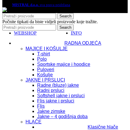
2026.
MISTRAL d.o.o.
sva prava pridržana
Search
Počnite tipkati da biste vidjeli proizvode koje tražite.
Search
WEBSHOP
INFO
RADNA ODJEĆA
MAJICE I KOŠULJE
T-shirt
Polo
Sportske majice i hoodice
Puloveri
Košulje
JAKNE I PRSLUCI
Radne (bluze) jakne
Radni prsluci
Softshell jakne i prsluci
Flis jakne i prsluci
Flis
Jakne zimske
Jakne – 4 godišnja doba
HLAČE
Klasične hlače