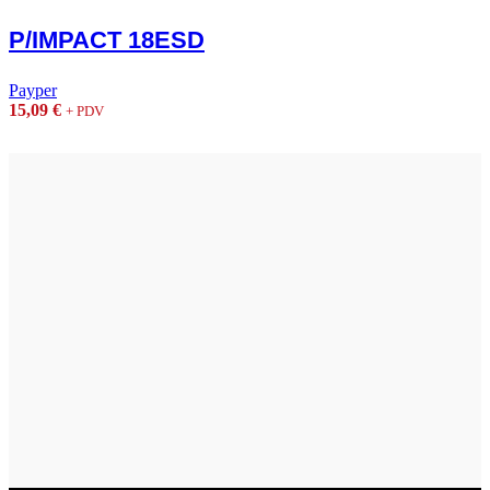
P/IMPACT 18ESD
Payper
15,09
€
+ PDV