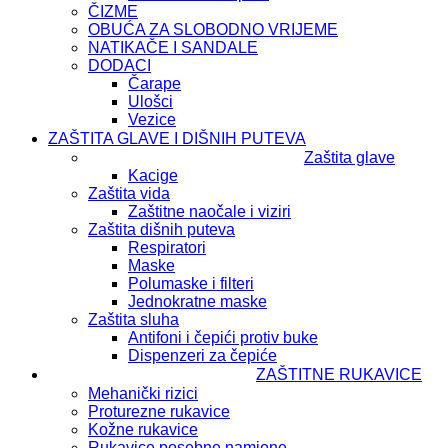
ČIZME
OBUĆA ZA SLOBODNO VRIJEME
NATIKAČE I SANDALE
DODACI
Čarape
Ulošci
Vezice
ZAŠTITA GLAVE I DIŠNIH PUTEVA
Zaštita glave
Kacige
Zaštita vida
Zaštitne naočale i viziri
Zaštita dišnih puteva
Respiratori
Maske
Polumaske i filteri
Jednokratne maske
Zaštita sluha
Antifoni i čepići protiv buke
Dispenzeri za čepiće
ZAŠTITNE RUKAVICE
Mehanički rizici
Proturezne rukavice
Kožne rukavice
Rukavice posebne namjene