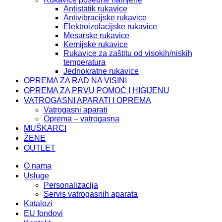
Antistatik rukavice
Antivibracijske rukavice
Elektroizolacijske rukavice
Mesarske rukavice
Kemijske rukavice
Rukavice za zaštitu od visokih/niskih
temperatura
Jednokratne rukavice
OPREMA ZA RAD NA VISINI
OPREMA ZA PRVU POMOĆ I HIGIJENU
VATROGASNI APARATI I OPREMA
Vatrogasni aparati
Oprema – vatrogasna
MUŠKARCI
ŽENE
OUTLET
O nama
Usluge
Personalizacija
Servis vatrogasnih aparata
Katalozi
EU fondovi