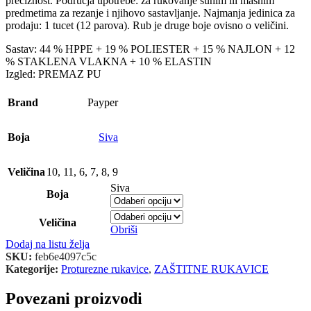
preciznost. Područja upotrebe: za rukovanje suhim ili masnim
predmetima za rezanje i njihovo sastavljanje. Najmanja jedinica za
prodaju: 1 tucet (12 parova). Rub je druge boje ovisno o veličini.
Sastav: 44 % HPPE + 19 % POLIESTER + 15 % NAJLON + 12
% STAKLENA VLAKNA + 10 % ELASTIN
Izgled: PREMAZ PU
Brand
Payper
Boja
Siva
Veličina
10
,
11
,
6
,
7
,
8
,
9
Siva
Boja
Veličina
Obriši
Dodaj na listu želja
SKU:
feb6e4097c5c
Kategorije:
Proturezne rukavice
,
ZAŠTITNE RUKAVICE
Povezani proizvodi