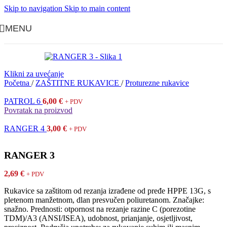
Skip to navigation
Skip to main content
MENU
Klikni za uvećanje
Početna
/
ZAŠTITNE RUKAVICE
/
Proturezne rukavice
PATROL 6
6,00
€
+ PDV
Povratak na proizvod
RANGER 4
3,00
€
+ PDV
RANGER 3
2,69
€
+ PDV
Rukavice sa zaštitom od rezanja izrađene od pređe HPPE 13G, s
pletenom manžetnom, dlan presvučen poliuretanom. Značajke:
snažno. Prednosti: otpornost na rezanje razine C (porezotine
TDM)/A3 (ANSI/ISEA), udobnost, prianjanje, osjetljivost,