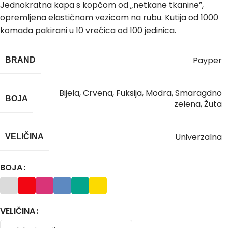
Jednokratna kapa s kopčom od „netkane tkanine”,
opremljena elastičnom vezicom na rubu. Kutija od 1000
komada pakirani u 10 vrećica od 100 jedinica.
Payper
BRAND
Bijela
,
Crvena
,
Fuksija
,
Modra
,
Smaragdno
BOJA
zelena
,
Žuta
Univerzalna
VELIČINA
BOJA
VELIČINA