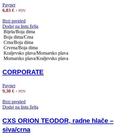
Payper
6,83
€
+ PDV
Brzi pregled
Dodaj na listu želja
Bijela/Boja dima
Boja dima/Crna
Crna/Boja dima
Crvena/Boja dima
Kraljevsko plava/Mornarsko plava
Mornarsko plava/Kraljevsko plava
CORPORATE
Payper
9,30
€
+ PDV
Brzi pregled
Dodaj na listu želja
CXS ORION TEODOR, radne hlače –
siva/crna