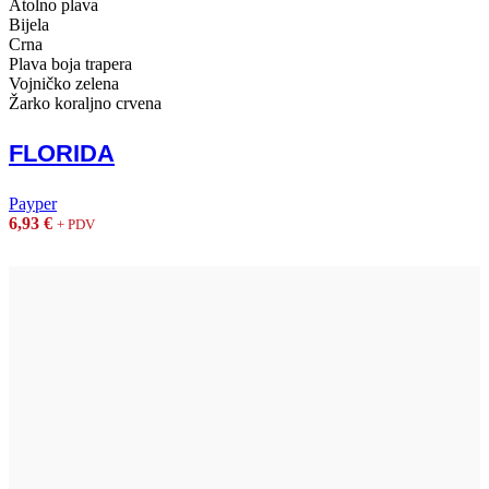
Atolno plava
Bijela
Crna
Plava boja trapera
Vojničko zelena
Žarko koraljno crvena
FLORIDA
Payper
6,93
€
+ PDV