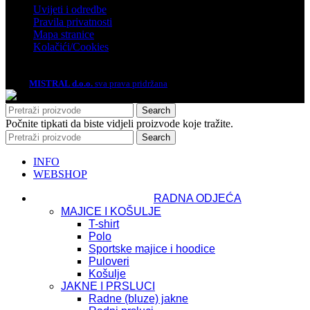
Uvijeti i odredbe
Pravila privatnosti
Mapa stranice
Kolačići/Cookies
2026.
MISTRAL d.o.o.
sva prava pridržana
Search
Počnite tipkati da biste vidjeli proizvode koje tražite.
Search
INFO
WEBSHOP
RADNA ODJEĆA
MAJICE I KOŠULJE
T-shirt
Polo
Sportske majice i hoodice
Puloveri
Košulje
JAKNE I PRSLUCI
Radne (bluze) jakne