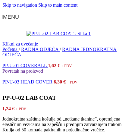
Skip to navigation
Skip to main content
MENU
Klikni za uvećanje
Početna
/
RADNA ODJEĆA
/
RADNA JEDNOKRATNA
ODJEĆA
PP-U-01 COVERALL
1,62
€
+ PDV
Povratak na proizvod
PP-U-03 HEAD COVER
6,30
€
+ PDV
PP-U-02 LAB COAT
1,24
€
+ PDV
Jednokratna zaštitna košulja od „netkane tkanine”, opremljena
elastičnim vezicama na zapešću i prednjim zatvaranjem trakom.
Kutija od 50 komada pakiranih u pojedinačne vrećice.