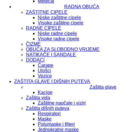
Medical
RADNA OBUĆA
ZAŠTITNE CIPELE
Niske zaštitne cipele
Visoke zaštitne cipele
RADNE CIPELE
Niske radne cipele
Visoke radne cipele
ČIZME
OBUĆA ZA SLOBODNO VRIJEME
NATIKAČE I SANDALE
DODACI
Čarape
Ulošci
Vezice
ZAŠTITA GLAVE I DIŠNIH PUTEVA
Zaštita glave
Kacige
Zaštita vida
Zaštitne naočale i viziri
Zaštita dišnih puteva
Respiratori
Maske
Polumaske i filteri
Jednokratne maske