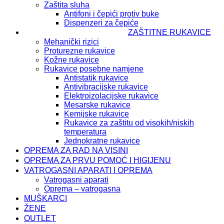
Zaštita sluha
Antifoni i čepići protiv buke
Dispenzeri za čepiće
ZAŠTITNE RUKAVICE
Mehanički rizici
Proturezne rukavice
Kožne rukavice
Rukavice posebne namjene
Antistatik rukavice
Antivibracijske rukavice
Elektroizolacijske rukavice
Mesarske rukavice
Kemijske rukavice
Rukavice za zaštitu od visokih/niskih
temperatura
Jednokratne rukavice
OPREMA ZA RAD NA VISINI
OPREMA ZA PRVU POMOĆ I HIGIJENU
VATROGASNI APARATI I OPREMA
Vatrogasni aparati
Oprema – vatrogasna
MUŠKARCI
ŽENE
OUTLET