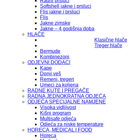
Radni prsluci
Softshell jakne i prsluci
Flis jakne i prsluci
Flis
Jakne zimske
Jakne – 4 godišnja doba
HLAČE
Klasične hlače
Treger hlače
Bermude
Kombinezoni
ODJEVNI DODACI
Kape
Donji veš
Remeni, tregeri
Umeci za koljena
RADNE KUTE I PREGAČE
RADNA JEDNOKRATNA ODJEĆA
ODJEĆA SPECIJALNE NAMJENE
Visoka vidljivost
Kišni program
Multisafe odjeća
Odjeća za niske temperature
HORECA, MEDICAL I FOOD
Horeca