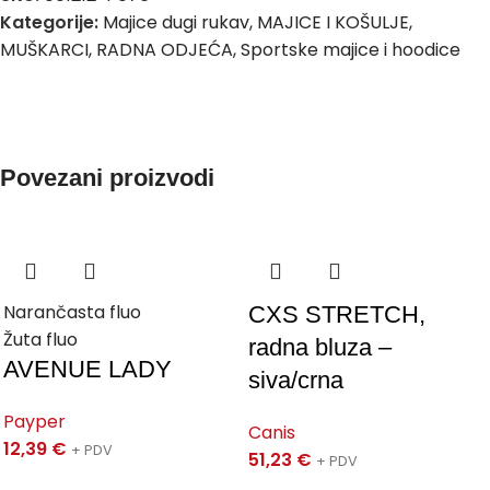
Kategorije:
Majice dugi rukav
,
MAJICE I KOŠULJE
,
MUŠKARCI
,
RADNA ODJEĆA
,
Sportske majice i hoodice
Povezani proizvodi
Narančasta fluo
CXS STRETCH,
Žuta fluo
radna bluza –
AVENUE LADY
siva/crna
Payper
Canis
12,39
€
+ PDV
51,23
€
+ PDV