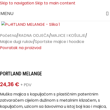
Skip to navigation
Skip to main content
MENU
Klikni za uvećanje
Početna
/
RADNA ODJEĆA
/
MAJICE I KOŠULJE
/
Majice dugi rukav
/
Sportske majice i hoodice
Povratak na proizvod
PORTLAND MELANGE
24,36
€
+ PDV
Muška majica s kapuljačom s plastičnim patentnim
zatvaračem cijelom dužinom s metalnim klizačem, s
kapuljačom, uzicom sa šavovima u istoj boji kao i majica,