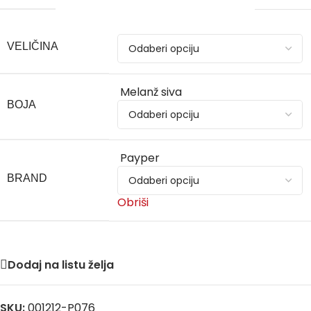
VELIČINA
Melanž siva
BOJA
Payper
BRAND
Obriši
Dodaj na listu želja
SKU:
001212-P076