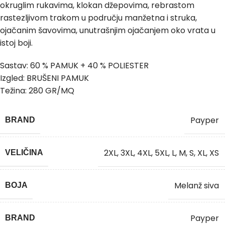
okruglim rukavima, klokan džepovima, rebrastom
rastezljivom trakom u području manžetna i struka,
ojačanim šavovima, unutrašnjim ojačanjem oko vrata u
istoj boji.
Sastav: 60 % PAMUK + 40 % POLIESTER
Izgled: BRUŠENI PAMUK
Težina: 280 GR/MQ
Payper
BRAND
2XL
,
3XL
,
4XL
,
5XL
,
L
,
M
,
S
,
XL
,
XS
VELIČINA
Melanž siva
BOJA
Payper
BRAND