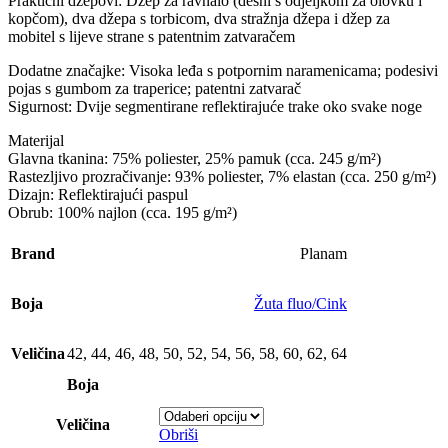
Praktični džepovi: Džep za ravnalo (desni s odjeljkom za olovku i
kopčom), dva džepa s torbicom, dva stražnja džepa i džep za
mobitel s lijeve strane s patentnim zatvaračem
Dodatne značajke: Visoka leđa s potpornim naramenicama; podesivi
pojas s gumbom za traperice; patentni zatvarač
Sigurnost: Dvije segmentirane reflektirajuće trake oko svake noge
Materijal
Glavna tkanina: 75% poliester, 25% pamuk (cca. 245 g/m²)
Rastezljivo prozračivanje: 93% poliester, 7% elastan (cca. 250 g/m²)
Dizajn: Reflektirajući paspul
Obrub: 100% najlon (cca. 195 g/m²)
Brand
Planam
Boja
Žuta fluo/Cink
Veličina
42
,
44
,
46
,
48
,
50
,
52
,
54
,
56
,
58
,
60
,
62
,
64
Boja
Veličina
Obriši