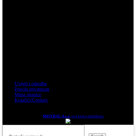
Telefon: 032 450 950
Email: info@mistral.hr
Zagreb
Zagrebačka 4, Rakitje, 10437 Bestovje
Telefon: 01 61 92 880
Email: mistral@mistral.hr
Informacije
Uvijeti i odredbe
Pravila privatnosti
Mapa stranice
Kolačići/Cookies
2026.
MISTRAL d.o.o.
sva prava pridržana