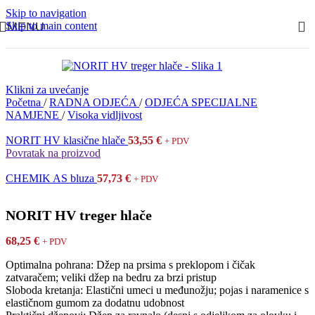
Skip to navigation
Skip to main content
MENU
Klikni za uvećanje
Početna
/
RADNA ODJEĆA
/
ODJEĆA SPECIJALNE
NAMJENE
/
Visoka vidljivost
NORIT HV klasične hlače
53,55
€
+ PDV
Povratak na proizvod
CHEMIK AS bluza
57,73
€
+ PDV
NORIT HV treger hlače
68,25
€
+ PDV
Optimalna pohrana: Džep na prsima s preklopom i čičak
zatvaračem; veliki džep na bedru za brzi pristup
Sloboda kretanja: Elastični umeci u međunožju; pojas i naramenice s
elastičnom gumom za dodatnu udobnost