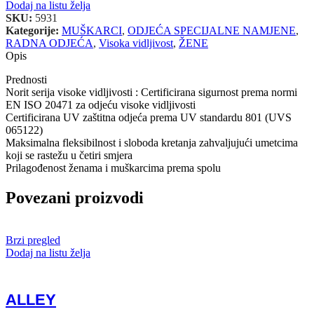
Dodaj na listu želja
SKU:
5931
Kategorije:
MUŠKARCI
,
ODJEĆA SPECIJALNE NAMJENE
,
RADNA ODJEĆA
,
Visoka vidljivost
,
ŽENE
Opis
Prednosti
Norit serija visoke vidljivosti : Certificirana sigurnost prema normi
EN ISO 20471 za odjeću visoke vidljivosti
Certificirana UV zaštitna odjeća prema UV standardu 801 (UVS
065122)
Maksimalna fleksibilnost i sloboda kretanja zahvaljujući umetcima
koji se rastežu u četiri smjera
Prilagođenost ženama i muškarcima prema spolu
Povezani proizvodi
Brzi pregled
Dodaj na listu želja
ALLEY