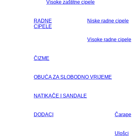
Visoke zaštitne cipele
RADNE
Niske radne cipele
CIPELE
Visoke radne cipele
ČIZME
OBUĆA ZA SLOBODNO VRIJEME
NATIKAČE I SANDALE
DODACI
Čarape
Ulošci