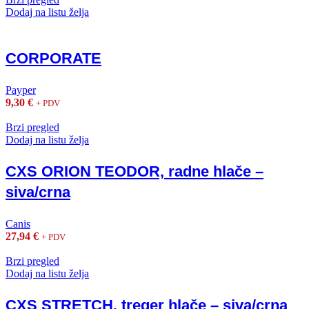
Dodaj na listu želja
CORPORATE
Payper
9,30
€
+ PDV
Brzi pregled
Dodaj na listu želja
CXS ORION TEODOR, radne hlače –
siva/crna
Canis
27,94
€
+ PDV
Brzi pregled
Dodaj na listu želja
CXS STRETCH, treger hlače – siva/crna