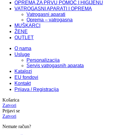
OPREMA ZA PRVU POMOĆ I HIGIJENU
VATROGASNI APARATI I OPREMA
Vatrogasni aparati
Oprema – vatrogasna
MUŠKARCI
ŽENE
OUTLET
O nama
Usluge
Personalizacija
Servis vatrogasnih aparata
Katalozi
EU fondovi
Kontakt
Prijava / Registracija
Košarica
Zatvori
Prijavi se
Zatvori
Nemate račun?