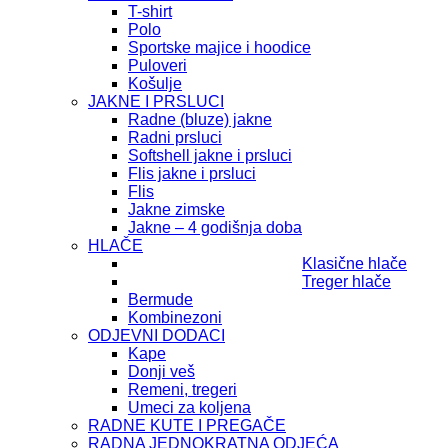
T-shirt
Polo
Sportske majice i hoodice
Puloveri
Košulje
JAKNE I PRSLUCI
Radne (bluze) jakne
Radni prsluci
Softshell jakne i prsluci
Flis jakne i prsluci
Flis
Jakne zimske
Jakne – 4 godišnja doba
HLAČE
Klasične hlače
Treger hlače
Bermude
Kombinezoni
ODJEVNI DODACI
Kape
Donji veš
Remeni, tregeri
Umeci za koljena
RADNE KUTE I PREGAČE
RADNA JEDNOKRATNA ODJEĆA