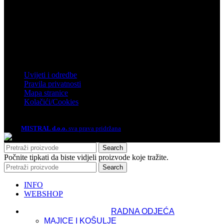
Zagrebačka 4, Rakitje, 10437 Bestovje
Telefon: 01 61 92 880
Email: mistral@mistral.hr
Informacije
Uvijeti i odredbe
Pravila privatnosti
Mapa stranice
Kolačići/Cookies
2026.
MISTRAL d.o.o.
sva prava pridržana
Search
Počnite tipkati da biste vidjeli proizvode koje tražite.
Search
INFO
WEBSHOP
RADNA ODJEĆA
MAJICE I KOŠULJE