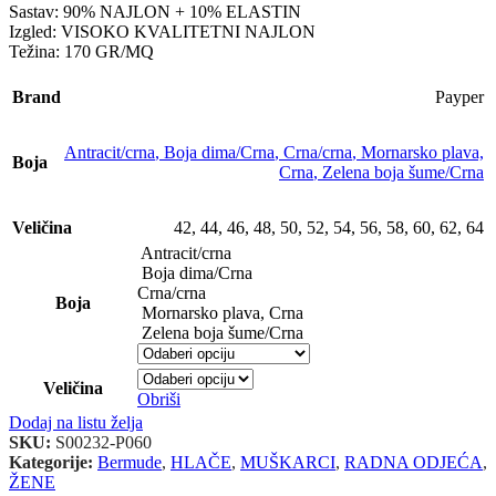
Sastav: 90% NAJLON + 10% ELASTIN
Izgled: VISOKO KVALITETNI NAJLON
Težina: 170 GR/MQ
Brand
Payper
Antracit/crna
,
Boja dima/Crna
,
Crna/crna
,
Mornarsko plava,
Boja
Crna
,
Zelena boja šume/Crna
Veličina
42
,
44
,
46
,
48
,
50
,
52
,
54
,
56
,
58
,
60
,
62
,
64
Antracit/crna
Boja dima/Crna
Crna/crna
Boja
Mornarsko plava, Crna
Zelena boja šume/Crna
Veličina
Obriši
Dodaj na listu želja
SKU:
S00232-P060
Kategorije:
Bermude
,
HLAČE
,
MUŠKARCI
,
RADNA ODJEĆA
,
ŽENE