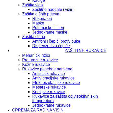
Kacige
Zaštita vida
Zaštitne naočale i viziri
Zaštita dišnih puteva
Respiratori
Maske
Polumaske i filteri
Jednokratne maske
Zaštita sluha
Antifoni i čepići protiv buke
Dispenzeri za čepiće
ZAŠTITNE RUKAVICE
Mehanički rizici
Proturezne rukavice
Kožne rukavice
Rukavice posebne namjene
Antistatik rukavice
Antivibracijske rukavice
Elektroizolacijske rukavice
Mesarske rukavice
Kemijske rukavice
Rukavice za zaštitu od visokih/niskih
temperatura
Jednokratne rukavice
OPREMA ZA RAD NA VISINI