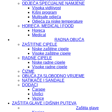
ODJEĆA SPECIJALNE NAMJENE
Visoka vidljivost
Kišni program
Multisafe odjeća
Odjeća za niske temperature
HORECA, MEDICAL I FOOD
Horeca
Medical
RADNA OBUĆA
ZAŠTITNE CIPELE
Niske zaštitne cipele
Visoke zaštitne cipele
RADNE CIPELE
Niske radne cipele
Visoke radne cipele
ČIZME
OBUĆA ZA SLOBODNO VRIJEME
NATIKAČE I SANDALE
DODACI
Čarape
Ulošci
Vezice
ZAŠTITA GLAVE I DIŠNIH PUTEVA
Zaštita glave