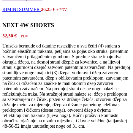
RIMINI SUMMER
26,25
€
+ PDV
NEXT 4W SHORTS
52,50
€
+ PDV
Uniseks bermude od tkanine rastezljive u sva četiri (4) smjera s
bočnim elastičnim trakama, petljama za pojas oko struka, patentnim
zatvaračem i prilagođenim gumbom. S prednje strane imaju dva
okrugla džepa, na desnoj strani džepić za kovanice, a na lijevoj
strani sigurnosni džepić zatvoren patentnim zatvaračem. Na prednjoj
strani lijeve noge imaju tri (3) džepa: vodoravni džep zatvoren
patentnim zatvaračem, džep s oblikovanim preklopom, zatvaranjem
na čičak i držačem za značke te mali okomiti džep zatvoren
patentnim zatvaračem. Na prednjoj strani desne noge nalazi se
reflektirajuća traka. Na stražnjoj strani nalaze se: džep s preklopom
sa zatvaranjem na čičak, prsten za držanje čekića, otvoreni džep za
držanje metra za mjerenje, džep za držanje pametnog telefona s
preklopom i čičkom (desna noga), otvoreni džep s dvjema
reflektirajućim trakama (lijeva noga). Bočni prošivi i kontrastni
obruči za ojačanje na raznim mjestima. Glavne veličine (talijanske)
48-50-52 imaju unutrašnjost noge od 31 cm.