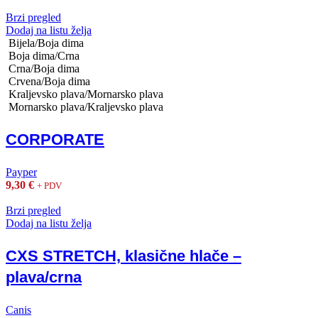
Brzi pregled
Dodaj na listu želja
Bijela/Boja dima
Boja dima/Crna
Crna/Boja dima
Crvena/Boja dima
Kraljevsko plava/Mornarsko plava
Mornarsko plava/Kraljevsko plava
CORPORATE
Payper
9,30
€
+ PDV
Brzi pregled
Dodaj na listu želja
CXS STRETCH, klasične hlače –
plava/crna
Canis