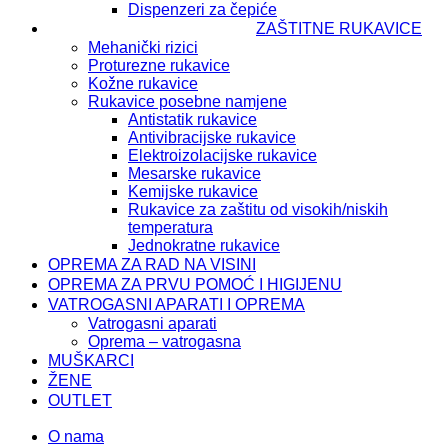
Dispenzeri za čepiće
ZAŠTITNE RUKAVICE
Mehanički rizici
Proturezne rukavice
Kožne rukavice
Rukavice posebne namjene
Antistatik rukavice
Antivibracijske rukavice
Elektroizolacijske rukavice
Mesarske rukavice
Kemijske rukavice
Rukavice za zaštitu od visokih/niskih
temperatura
Jednokratne rukavice
OPREMA ZA RAD NA VISINI
OPREMA ZA PRVU POMOĆ I HIGIJENU
VATROGASNI APARATI I OPREMA
Vatrogasni aparati
Oprema – vatrogasna
MUŠKARCI
ŽENE
OUTLET
O nama