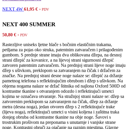
NEXT 4W
61,95
€
+ PDV
NEXT 400 SUMMER
50,80
€
+ PDV
Rastezljive uniseks ljetne hlače s bočnim elastičnim trakama,
petljama za pojas oko struka, patentnim zatvaračem i prilagođenim
gumbom. S prednje strane imaju dva oblikovana džepa, na desnoj
strani džepić za kovanice, a na lijevoj strani sigurnosni džepić
zatvoren patentnim zatvaračem. Na prednjoj strani lijeve noge imaju
džep s ušivkom, preklopom sa zatvaranjem na čičak i držačem za
značke. Na prednjoj strani desne noge nalaze se: džepić za držanje
pametnog telefona s reflektirajućim obrubom i džep s ušivkom. Na
objema nogama nalaze se držač štitnika od najlona Oxford 500D od
kontrastne tkanine s otvaranjem odozdo i reflektirajući umetci
kojima se označava otvaranje. Na stražnjoj strani nalaze se: džep sa
zatvorenim preklopom sa zatvaranjem na čičak, džep za držanje
metra (desna noga), jedan otvoren džep s 2 reflektirajuće trake
(lijeva noga), reflektirajući umetci u visini koljena i zaštitna traka
donjeg obruba od kontrastne tkanine na obje noge. Šavovi s
trostrukim prošivom na preponama s unutarnje i vanjske strane
noge. Kontrastni obruči za ojačanje na raznim mjestima. Glavne