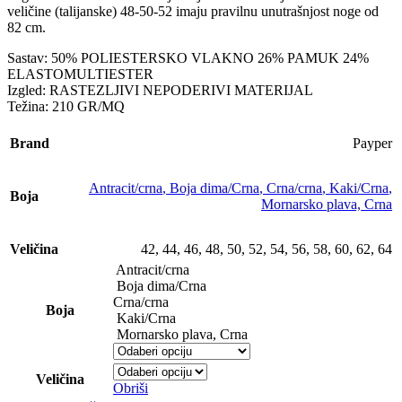
veličine (talijanske) 48-50-52 imaju pravilnu unutrašnjost noge od
82 cm.
Sastav: 50% POLIESTERSKO VLAKNO 26% PAMUK 24%
ELASTOMULTIESTER
Izgled: RASTEZLJIVI NEPODERIVI MATERIJAL
Težina: 210 GR/MQ
Brand
Payper
Antracit/crna
,
Boja dima/Crna
,
Crna/crna
,
Kaki/Crna
,
Boja
Mornarsko plava, Crna
Veličina
42
,
44
,
46
,
48
,
50
,
52
,
54
,
56
,
58
,
60
,
62
,
64
Antracit/crna
Boja dima/Crna
Crna/crna
Boja
Kaki/Crna
Mornarsko plava, Crna
Veličina
Obriši