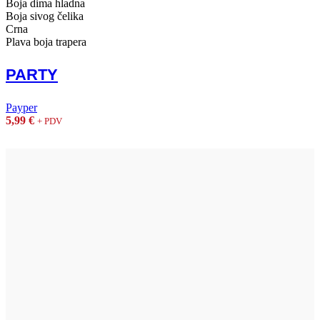
Boja dima hladna
Boja sivog čelika
Crna
Plava boja trapera
PARTY
Payper
5,99
€
+ PDV