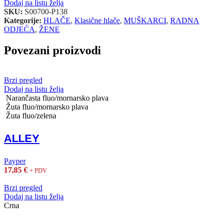
Dodaj na listu želja
SKU:
S00700-P138
Kategorije:
HLAČE
,
Klasične hlače
,
MUŠKARCI
,
RADNA
ODJEĆA
,
ŽENE
Povezani proizvodi
Brzi pregled
Dodaj na listu želja
Narančasta fluo/mornarsko plava
Žuta fluo/mornarsko plava
Žuta fluo/zelena
ALLEY
Payper
17,85
€
+ PDV
Brzi pregled
Dodaj na listu želja
Crna