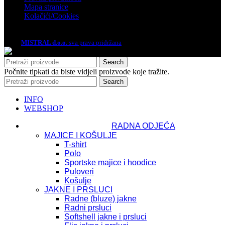
Mapa stranice
Kolačići/Cookies
2026.
MISTRAL d.o.o.
sva prava pridržana
Search
Počnite tipkati da biste vidjeli proizvode koje tražite.
Search
INFO
WEBSHOP
RADNA ODJEĆA
MAJICE I KOŠULJE
T-shirt
Polo
Sportske majice i hoodice
Puloveri
Košulje
JAKNE I PRSLUCI
Radne (bluze) jakne
Radni prsluci
Softshell jakne i prsluci