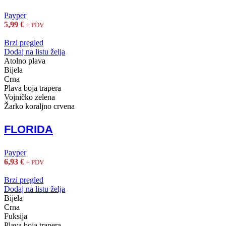
Payper
5,99
€
+ PDV
Brzi pregled
Dodaj na listu želja
Atolno plava
Bijela
Crna
Plava boja trapera
Vojničko zelena
Žarko koraljno crvena
FLORIDA
Payper
6,93
€
+ PDV
Brzi pregled
Dodaj na listu želja
Bijela
Crna
Fuksija
Plava boja trapera