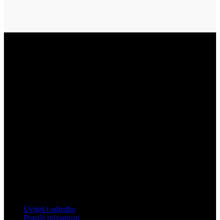
Vukovar
Gospodarska zona 3, Vukovar
Telefon: 032 450 950
Email: info@mistral.hr
Zagreb
Zagrebačka 4, Rakitje, 10437 Bestovje
Telefon: 01 61 92 880
Email: mistral@mistral.hr
Informacije
Uvijeti i odredbe
Pravila privatnosti