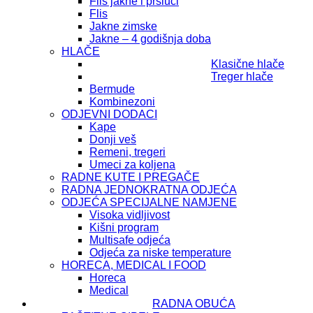
Flis jakne i prsluci
Flis
Jakne zimske
Jakne – 4 godišnja doba
HLAČE
Klasične hlače
Treger hlače
Bermude
Kombinezoni
ODJEVNI DODACI
Kape
Donji veš
Remeni, tregeri
Umeci za koljena
RADNE KUTE I PREGAČE
RADNA JEDNOKRATNA ODJEĆA
ODJEĆA SPECIJALNE NAMJENE
Visoka vidljivost
Kišni program
Multisafe odjeća
Odjeća za niske temperature
HORECA, MEDICAL I FOOD
Horeca
Medical
RADNA OBUĆA