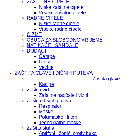
ZAŠTITNE CIPELE
Niske zaštitne cipele
Visoke zaštitne cipele
RADNE CIPELE
Niske radne cipele
Visoke radne cipele
ČIZME
OBUĆA ZA SLOBODNO VRIJEME
NATIKAČE I SANDALE
DODACI
Čarape
Ulošci
Vezice
ZAŠTITA GLAVE I DIŠNIH PUTEVA
Zaštita glave
Kacige
Zaštita vida
Zaštitne naočale i viziri
Zaštita dišnih puteva
Respiratori
Maske
Polumaske i filteri
Jednokratne maske
Zaštita sluha
Antifoni i čepići protiv buke