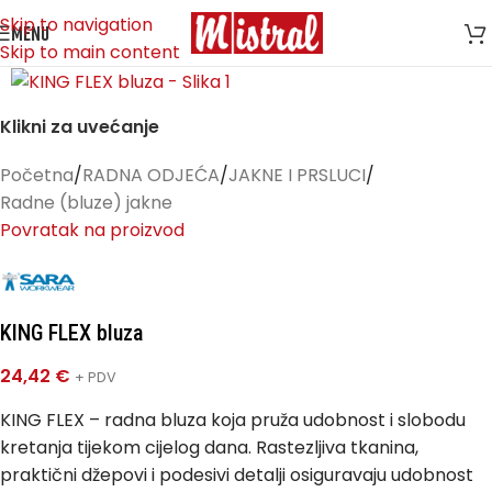
Skip to navigation
MENU
Skip to main content
Klikni za uvećanje
Početna
/
RADNA ODJEĆA
/
JAKNE I PRSLUCI
/
Radne (bluze) jakne
Povratak na proizvod
KING FLEX bluza
24,42
€
+ PDV
KING FLEX – radna bluza koja pruža udobnost i slobodu
kretanja tijekom cijelog dana. Rastezljiva tkanina,
praktični džepovi i podesivi detalji osiguravaju udobnost