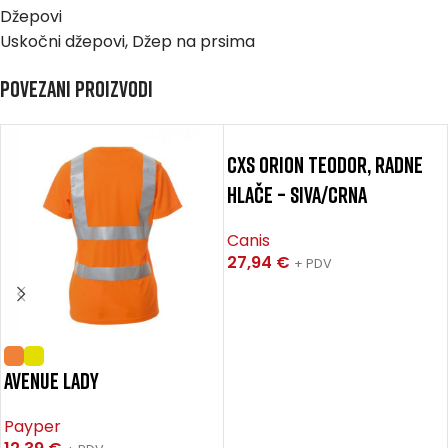
Džepovi
Uskočni džepovi, Džep na prsima
Povezani proizvodi
CXS ORION TEODOR, radne
hlače – siva/crna
Canis
27,94
€
+ PDV
AVENUE LADY
Payper