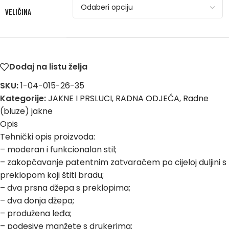
VELIČINA
Dodaj na listu želja
SKU:
1-04-015-26-35
Kategorije:
JAKNE I PRSLUCI
,
RADNA ODJEĆA
,
Radne
(bluze) jakne
Opis
Tehnički opis proizvoda:
– moderan i funkcionalan stil;
– zakopčavanje patentnim zatvaračem po cijeloj duljini s
preklopom koji štiti bradu;
– dva prsna džepa s preklopima;
– dva donja džepa;
– produžena leđa;
– podesive manžete s drukerima;