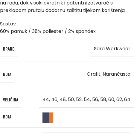
na radu, dok visoki ovratnik i patentni zatvarač s
preklopom pružaju dodatnu zaštitu tijekom korištenja.
Sastav
60% pamuk / 38% poliester / 2% spandex
Sara Workwear
BRAND
Grafit, Narančasta
BOJA
44
,
46
,
48
,
50
,
52
,
54
,
56
,
58
,
60
,
62
,
64
VELIČINA
BOJA