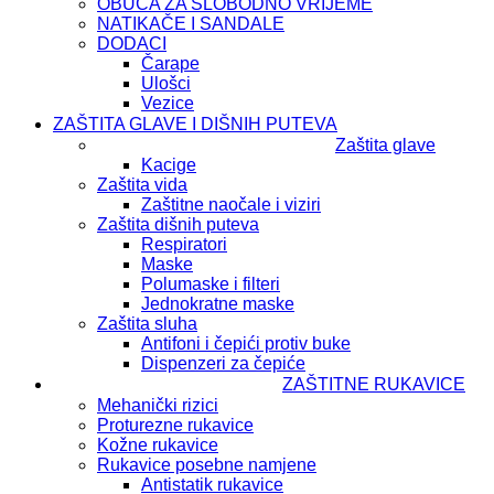
OBUĆA ZA SLOBODNO VRIJEME
NATIKAČE I SANDALE
DODACI
Čarape
Ulošci
Vezice
ZAŠTITA GLAVE I DIŠNIH PUTEVA
Zaštita glave
Kacige
Zaštita vida
Zaštitne naočale i viziri
Zaštita dišnih puteva
Respiratori
Maske
Polumaske i filteri
Jednokratne maske
Zaštita sluha
Antifoni i čepići protiv buke
Dispenzeri za čepiće
ZAŠTITNE RUKAVICE
Mehanički rizici
Proturezne rukavice
Kožne rukavice
Rukavice posebne namjene
Antistatik rukavice