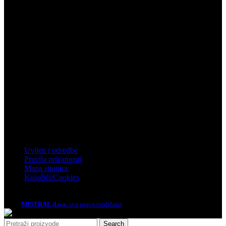
Telefon: 032 450 950
Email: info@mistral.hr
Zagreb
Zagrebačka 4, Rakitje, 10437 Bestovje
Telefon: 01 61 92 880
Email: mistral@mistral.hr
Informacije
Uvijeti i odredbe
Pravila privatnosti
Mapa stranice
Kolačići/Cookies
2026.
MISTRAL d.o.o.
sva prava pridržana
Search