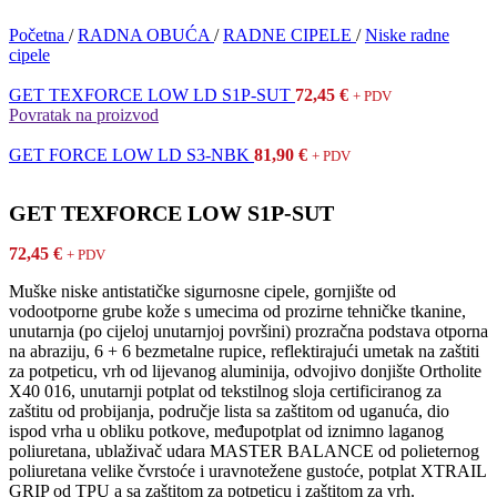
Početna
/
RADNA OBUĆA
/
RADNE CIPELE
/
Niske radne
cipele
GET TEXFORCE LOW LD S1P-SUT
72,45
€
+ PDV
Povratak na proizvod
GET FORCE LOW LD S3-NBK
81,90
€
+ PDV
GET TEXFORCE LOW S1P-SUT
72,45
€
+ PDV
Muške niske antistatičke sigurnosne cipele, gornjište od
vodootporne grube kože s umecima od prozirne tehničke tkanine,
unutarnja (po cijeloj unutarnjoj površini) prozračna podstava otporna
na abraziju, 6 + 6 bezmetalne rupice, reflektirajući umetak na zaštiti
za potpeticu, vrh od lijevanog aluminija, odvojivo donjište Ortholite
X40 016, unutarnji potplat od tekstilnog sloja certificiranog za
zaštitu od probijanja, područje lista sa zaštitom od uganuća, dio
ispod vrha u obliku potkove, međupotplat od iznimno laganog
poliuretana, ublaživač udara MASTER BALANCE od polieternog
poliuretana velike čvrstoće i uravnotežene gustoće, potplat XTRAIL
GRIP od TPU a sa zaštitom za potpeticu i zaštitom za vrh.