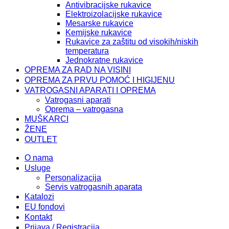
Antivibracijske rukavice
Elektroizolacijske rukavice
Mesarske rukavice
Kemijske rukavice
Rukavice za zaštitu od visokih/niskih
temperatura
Jednokratne rukavice
OPREMA ZA RAD NA VISINI
OPREMA ZA PRVU POMOĆ I HIGIJENU
VATROGASNI APARATI I OPREMA
Vatrogasni aparati
Oprema – vatrogasna
MUŠKARCI
ŽENE
OUTLET
O nama
Usluge
Personalizacija
Servis vatrogasnih aparata
Katalozi
EU fondovi
Kontakt
Prijava / Registracija