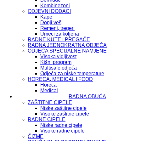
Kombinezoni
ODJEVNI DODACI
Kape
Donji veš
Remeni, tregeri
Umeci za koljena
RADNE KUTE I PREGAČE
RADNA JEDNOKRATNA ODJEĆA
ODJEĆA SPECIJALNE NAMJENE
Visoka vidljivost
Kišni program
Multisafe odjeća
Odjeća za niske temperature
HORECA, MEDICAL I FOOD
Horeca
Medical
RADNA OBUĆA
ZAŠTITNE CIPELE
Niske zaštitne cipele
Visoke zaštitne cipele
RADNE CIPELE
Niske radne cipele
Visoke radne cipele
ČIZME