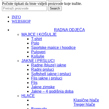
Počnite tipkati da biste vidjeli proizvode koje tražite.
Search
INFO
WEBSHOP
RADNA ODJEĆA
MAJICE I KOŠULJE
T-shirt
Polo
Sportske majice i hoodice
Puloveri
Košulje
JAKNE I PRSLUCI
Radne (bluze) jakne
Radni prsluci
Softshell jakne i prsluci
Flis jakne i prsluci
Flis
Jakne zimske
Jakne – 4 godišnja doba
HLAČE
Klasične hlače
Treger hlače
Bermude