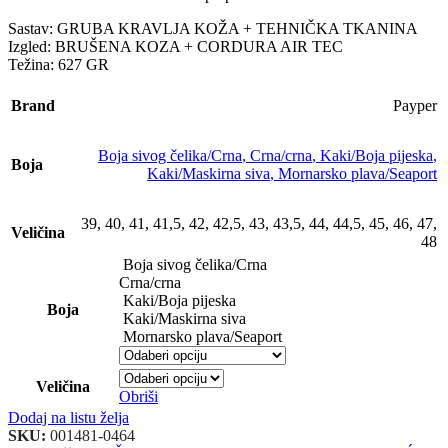
Sastav: GRUBA KRAVLJA KOŽA + TEHNIČKA TKANINA
Izgled: BRUŠENA KOZA + CORDURA AIR TEC
Težina: 627 GR
Brand
Payper
Boja sivog čelika/Crna
,
Crna/crna
,
Kaki/Boja pijeska
,
Boja
Kaki/Maskirna siva
,
Mornarsko plava/Seaport
39
,
40
,
41
,
41,5
,
42
,
42,5
,
43
,
43,5
,
44
,
44,5
,
45
,
46
,
47
,
Veličina
48
Boja sivog čelika/Crna
Crna/crna
Kaki/Boja pijeska
Boja
Kaki/Maskirna siva
Mornarsko plava/Seaport
Veličina
Obriši
Dodaj na listu želja
SKU:
001481-0464