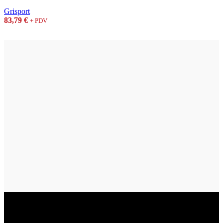
Grisport
83,79
€
+ PDV
Vukovar
Gospodarska zona 3, Vukovar