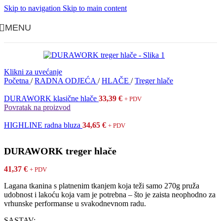
Skip to navigation
Skip to main content
MENU
Klikni za uvećanje
Početna
/
RADNA ODJEĆA
/
HLAČE
/
Treger hlače
DURAWORK klasične hlače
33,39
€
+ PDV
Povratak na proizvod
HIGHLINE radna bluza
34,65
€
+ PDV
DURAWORK treger hlače
41,37
€
+ PDV
Lagana tkanina s platnenim tkanjem koja teži samo 270g pruža
udobnost i lakoću koja vam je potrebna – što je zaista neophodno za
vrhunske performanse u svakodnevnom radu.
SASTAV: