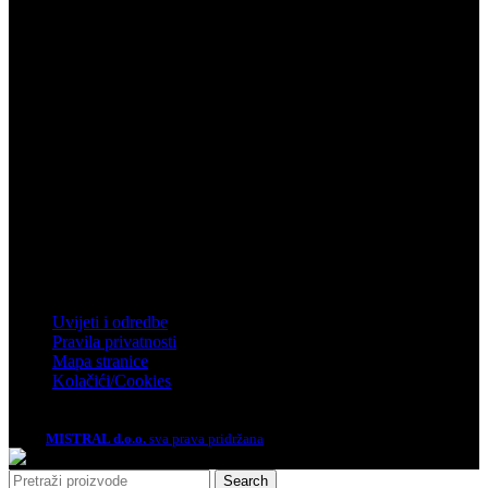
Telefon: 032 450 950
Email: info@mistral.hr
Zagreb
Zagrebačka 4, Rakitje, 10437 Bestovje
Telefon: 01 61 92 880
Email: mistral@mistral.hr
Informacije
Uvijeti i odredbe
Pravila privatnosti
Mapa stranice
Kolačići/Cookies
2026.
MISTRAL d.o.o.
sva prava pridržana
Search