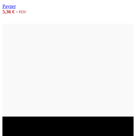
Payper
5,36
€
+ PDV
Vukovar
Gospodarska zona 3, Vukovar