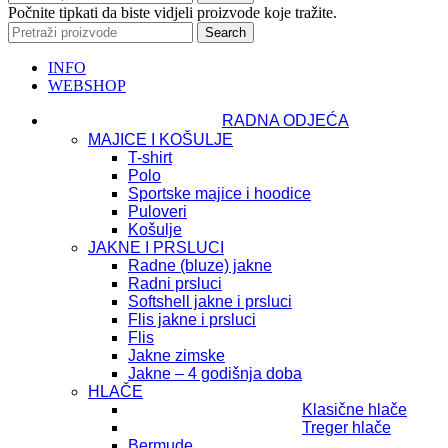
Počnite tipkati da biste vidjeli proizvode koje tražite.
Search
INFO
WEBSHOP
RADNA ODJEĆA
MAJICE I KOŠULJE
T-shirt
Polo
Sportske majice i hoodice
Puloveri
Košulje
JAKNE I PRSLUCI
Radne (bluze) jakne
Radni prsluci
Softshell jakne i prsluci
Flis jakne i prsluci
Flis
Jakne zimske
Jakne – 4 godišnja doba
HLAČE
Klasične hlače
Treger hlače
Bermude