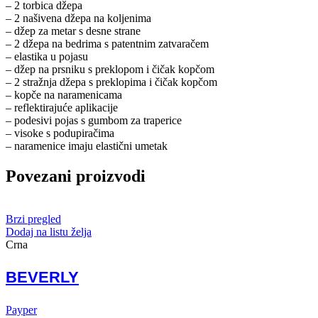
– 2 torbica džepa
– 2 našivena džepa na koljenima
– džep za metar s desne strane
– 2 džepa na bedrima s patentnim zatvaračem
– elastika u pojasu
– džep na prsniku s preklopom i čičak kopčom
– 2 stražnja džepa s preklopima i čičak kopčom
– kopče na naramenicama
– reflektirajuće aplikacije
– podesivi pojas s gumbom za traperice
– visoke s podupiračima
– naramenice imaju elastični umetak
Povezani proizvodi
Brzi pregled
Dodaj na listu želja
Crna
BEVERLY
Payper