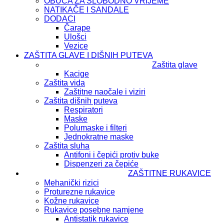
OBUĆA ZA SLOBODNO VRIJEME
NATIKAČE I SANDALE
DODACI
Čarape
Ulošci
Vezice
ZAŠTITA GLAVE I DIŠNIH PUTEVA
Zaštita glave
Kacige
Zaštita vida
Zaštitne naočale i viziri
Zaštita dišnih puteva
Respiratori
Maske
Polumaske i filteri
Jednokratne maske
Zaštita sluha
Antifoni i čepići protiv buke
Dispenzeri za čepiće
ZAŠTITNE RUKAVICE
Mehanički rizici
Proturezne rukavice
Kožne rukavice
Rukavice posebne namjene
Antistatik rukavice