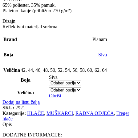
65% poliester, 35% pamuk,
Platetno tkanje (približno 270 g/m²)
Dizajn
Reflektivni materijal srebrna
Brand
Planam
Boja
Siva
Veličina
42
,
44
,
46
,
48
,
50
,
52
,
54
,
56
,
58
,
60
,
62
,
64
Siva
Boja
Veličina
Obriši
Dodaj na listu želja
SKU:
2921
Kategorije:
HLAČE
,
MUŠKARCI
,
RADNA ODJEĆA
,
Treger
hlače
Opis
DODATNE INFORMACIJE: