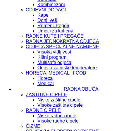
Kombinezoni
ODJEVNI DODACI
Kape
Donji veš
Remeni, tregeri
Umeci za koljena
RADNE KUTE I PREGAČE
RADNA JEDNOKRATNA ODJEĆA
ODJEĆA SPECIJALNE NAMJENE
Visoka vidljivost
Kišni program
Multisafe odjeća
Odjeća za niske temperature
HORECA, MEDICAL I FOOD
Horeca
Medical
RADNA OBUĆA
ZAŠTITNE CIPELE
Niske zaštitne cipele
Visoke zaštitne cipele
RADNE CIPELE
Niske radne cipele
Visoke radne cipele
ČIZME