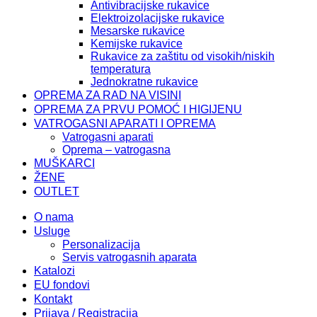
Antivibracijske rukavice
Elektroizolacijske rukavice
Mesarske rukavice
Kemijske rukavice
Rukavice za zaštitu od visokih/niskih
temperatura
Jednokratne rukavice
OPREMA ZA RAD NA VISINI
OPREMA ZA PRVU POMOĆ I HIGIJENU
VATROGASNI APARATI I OPREMA
Vatrogasni aparati
Oprema – vatrogasna
MUŠKARCI
ŽENE
OUTLET
O nama
Usluge
Personalizacija
Servis vatrogasnih aparata
Katalozi
EU fondovi
Kontakt
Prijava / Registracija