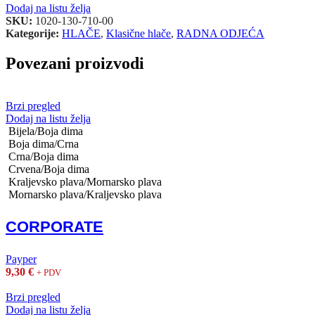
Dodaj na listu želja
SKU:
1020-130-710-00
Kategorije:
HLAČE
,
Klasične hlače
,
RADNA ODJEĆA
Povezani proizvodi
Brzi pregled
Dodaj na listu želja
Bijela/Boja dima
Boja dima/Crna
Crna/Boja dima
Crvena/Boja dima
Kraljevsko plava/Mornarsko plava
Mornarsko plava/Kraljevsko plava
CORPORATE
Payper
9,30
€
+ PDV
Brzi pregled
Dodaj na listu želja