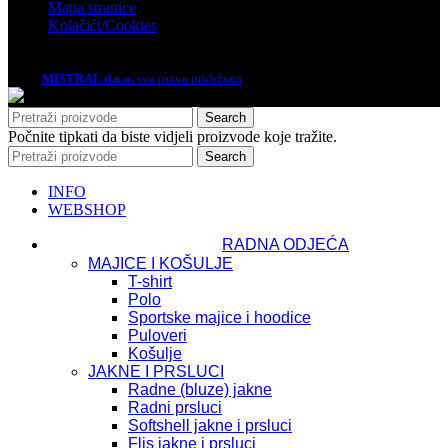
Mapa stranice
Kolačići/Cookies
2026.
MISTRAL d.o.o.
sva prava pridržana
Search
Počnite tipkati da biste vidjeli proizvode koje tražite.
Search
INFO
WEBSHOP
RADNA ODJEĆA
MAJICE I KOŠULJE
T-shirt
Polo
Sportske majice i hoodice
Puloveri
Košulje
JAKNE I PRSLUCI
Radne (bluze) jakne
Radni prsluci
Softshell jakne i prsluci
Flis jakne i prsluci