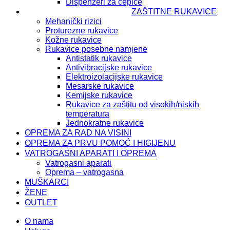
Dispenzeri za čepiće
ZAŠTITNE RUKAVICE
Mehanički rizici
Proturezne rukavice
Kožne rukavice
Rukavice posebne namjene
Antistatik rukavice
Antivibracijske rukavice
Elektroizolacijske rukavice
Mesarske rukavice
Kemijske rukavice
Rukavice za zaštitu od visokih/niskih
temperatura
Jednokratne rukavice
OPREMA ZA RAD NA VISINI
OPREMA ZA PRVU POMOĆ I HIGIJENU
VATROGASNI APARATI I OPREMA
Vatrogasni aparati
Oprema – vatrogasna
MUŠKARCI
ŽENE
OUTLET
O nama