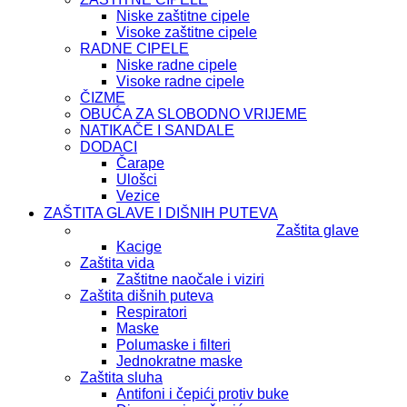
Niske zaštitne cipele
Visoke zaštitne cipele
RADNE CIPELE
Niske radne cipele
Visoke radne cipele
ČIZME
OBUĆA ZA SLOBODNO VRIJEME
NATIKAČE I SANDALE
DODACI
Čarape
Ulošci
Vezice
ZAŠTITA GLAVE I DIŠNIH PUTEVA
Zaštita glave
Kacige
Zaštita vida
Zaštitne naočale i viziri
Zaštita dišnih puteva
Respiratori
Maske
Polumaske i filteri
Jednokratne maske
Zaštita sluha
Antifoni i čepići protiv buke