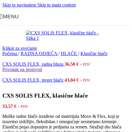
Skip to navigation
Skip to main content
MENU
Klikni za uvećanje
Početna
/
RADNA ODJEĆA
/
HLAČE
/
Klasične hlače
CXS SOLIS FLEX, radna bluza
36,58
€
+ PDV
Povratak na proizvod
CXS SOLIS FLEX, treger hlače
43,04
€
+ PDV
CXS SOLIS FLEX, klasične hlače
33,57
€
+ PDV
Muške radne hlače izrađene od materijala Move & Flex, koji je
izuzetno izdržljiv, fleksibilan i omogućuje nesmetano kretanje.
Elastični pojas dopunjen je petljama za remen. Stražnji dio hlača