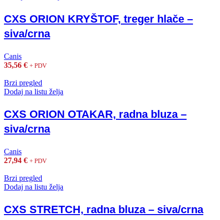
CXS ORION KRYŠTOF, treger hlače –
siva/crna
Canis
35,56
€
+ PDV
Brzi pregled
Dodaj na listu želja
CXS ORION OTAKAR, radna bluza –
siva/crna
Canis
27,94
€
+ PDV
Brzi pregled
Dodaj na listu želja
CXS STRETCH, radna bluza – siva/crna