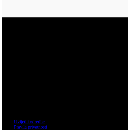
Vukovar
Gospodarska zona 3, Vukovar
Telefon: 032 450 950
Email: info@mistral.hr
Zagreb
Zagrebačka 4, Rakitje, 10437 Bestovje
Telefon: 01 61 92 880
Email: mistral@mistral.hr
Informacije
Uvijeti i odredbe
Pravila privatnosti