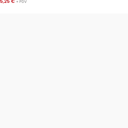
5,25
€
+ PDV