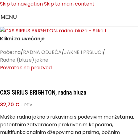
Skip to navigation
Skip to main content
MENU
Klikni za uvećanje
Početna
/
RADNA ODJEĆA
/
JAKNE I PRSLUCI
/
Radne (bluze) jakne
Povratak na proizvod
CXS SIRIUS BRIGHTON, radna bluza
32,70
€
+ PDV
Muška radna jakna s rukavima s podesivim manžetama,
patentnim zatvaračem prekrivenim kopčama,
multifunkcionalnim džepovima na prsima, bočnim