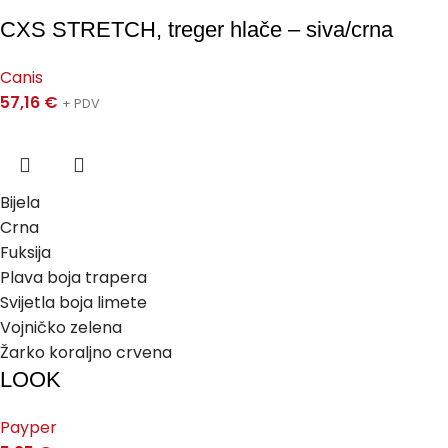
CXS STRETCH, treger hlače – siva/crna
Canis
57,16
€
+ PDV
Bijela
Crna
Fuksija
Plava boja trapera
Svijetla boja limete
Vojničko zelena
Žarko koraljno crvena
LOOK
Payper