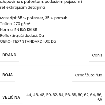
džepovima s patentom, podesivim pojasom i
reflektirajućim detaljima.
Materijal: 65 % poliester, 35 % pamuk
Težina: 270 g/m²
Norma: EN ISO 13688
Reflektirajući dodaci: Da
OEKO-TEX® STANDARD 100: Da
Canis
BRAND
Crna/Žuta fluo
BOJA
44
,
46
,
48
,
50
,
52
,
54
,
56
,
58
,
60
,
62
,
64
,
66
,
VELIČINA
68