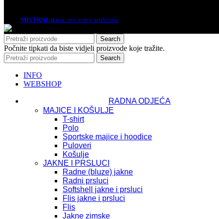
2026.
MISTRAL d.o.o.
sva prava pridržana
Search
Počnite tipkati da biste vidjeli proizvode koje tražite.
Search
INFO
WEBSHOP
RADNA ODJEĆA
MAJICE I KOŠULJE
T-shirt
Polo
Sportske majice i hoodice
Puloveri
Košulje
JAKNE I PRSLUCI
Radne (bluze) jakne
Radni prsluci
Softshell jakne i prsluci
Flis jakne i prsluci
Flis
Jakne zimske