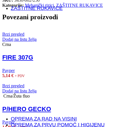
SKU:
3430-002-250
Kategorije:
Mehanički rizici
,
ZAŠTITNE RUKAVICE
ZAŠTITNE RUKAVICE
Povezani proizvodi
MEHANIČKI RIZICI
PROTUREZNE RUKAVICE
Brzi pregled
Dodaj na listu želja
Crna
KOŽNE RUKAVICE
FIRE 307G
RUKAVICE POSEBNE NAMJENE
Payper
Antistatik rukavice
5,14
€
+ PDV
Antivibracijske rukavice
Elektroizolacijske rukavice
Brzi pregled
Mesarske rukavice
Dodaj na listu želja
Kemijske rukavice
Crna/Žuta fluo
Rukavice za zaštitu od visokih/niskih temperatura
Jednokratne rukavice
P/HERO GECKO
OPREMA ZA RAD NA VISINI
Payper
OPREMA ZA PRVU POMOĆ I HIGIJENU