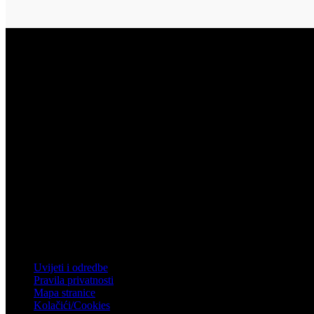
Vukovar
Gospodarska zona 3, Vukovar
Telefon: 032 450 950
Email: info@mistral.hr
Zagreb
Zagrebačka 4, Rakitje, 10437 Bestovje
Telefon: 01 61 92 880
Email: mistral@mistral.hr
Informacije
Uvijeti i odredbe
Pravila privatnosti
Mapa stranice
Kolačići/Cookies