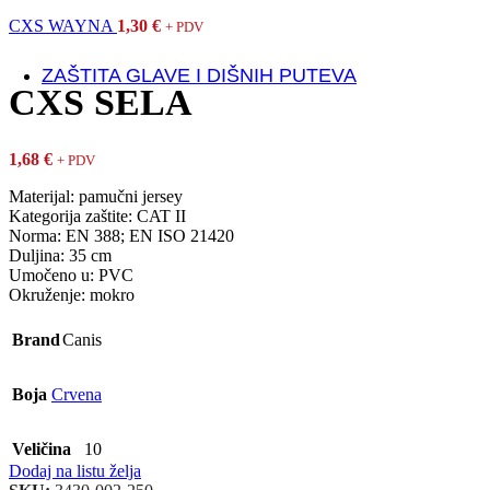
Ulošci
Vezice
CXS WAYNA
1,30
€
+ PDV
ZAŠTITA GLAVE I DIŠNIH PUTEVA
CXS SELA
ZAŠTITA GLAVE
Kacige
1,68
€
+ PDV
ZAŠTITA VIDA
Materijal: pamučni jersey
Kategorija zaštite: CAT II
Zaštitne naočale i viziri
Norma: EN 388; EN ISO 21420
Duljina: 35 cm
Umočeno u: PVC
ZAŠTITA DIŠNIH PUTEVA
Okruženje: mokro
Respiratori
Maske
Brand
Canis
Polumaske i filteri
Jednokrane maske
Boja
Crvena
ZAŠTITA SLUHA
Antifoni i čepići protiv buke
Veličina
10
Dispenzeri za čepiće
Dodaj na listu želja