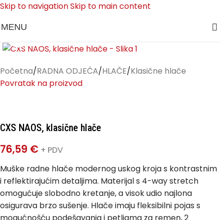
Skip to navigation
Skip to main content
MENU
Klikni za uvećanje
Početna
/
RADNA ODJEĆA
/
HLAČE
/
Klasične hlače
Povratak na proizvod
CXS NAOS, klasične hlače
76,59
€
+ PDV
Muške radne hlače modernog uskog kroja s kontrastnim
i reflektirajućim detaljima. Materijal s 4-way stretch
omogućuje slobodno kretanje, a visok udio najlona
osigurava brzo sušenje. Hlače imaju fleksibilni pojas s
mogućnošću podešavanja i petljama za remen, 2