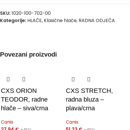
SKU:
1020-100-702-00
Kategorije:
HLAČE
,
Klasične hlače
,
RADNA ODJEĆA
Povezani proizvodi
CXS ORION
CXS STRETCH,
TEODOR, radne
radna bluza –
hlače – siva/crna
plava/crna
Canis
Canis
27,94
€
51,23
€
+ PDV
+ PDV