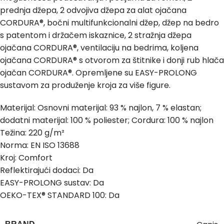
prednja džepa, 2 odvojiva džepa za alat ojačana
CORDURA®, bočni multifunkcionalni džep, džep na bedro
s patentom i držačem iskaznice, 2 stražnja džepa
ojačana CORDURA®, ventilaciju na bedrima, koljena
ojačana CORDURA® s otvorom za štitnike i donji rub hlača
ojačan CORDURA®. Opremljene su EASY-PROLONG
sustavom za produženje kroja za više figure.
Materijal: Osnovni materijal: 93 % najlon, 7 % elastan;
dodatni materijal: 100 % poliester; Cordura: 100 % najlon
Težina: 220 g/m²
Norma: EN ISO 13688
Kroj: Comfort
Reflektirajući dodaci: Da
EASY-PROLONG sustav: Da
OEKO-TEX® STANDARD 100: Da