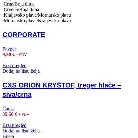
Crna/Boja dima
Crvena/Boja dima
Kraljevsko plava/Mornarsko plava
Mornarsko plava/Kraljevsko plava
CORPORATE
Payper
9,30
€
+ PDV
Brzi pregled
Dodaj na listu želja
CXS ORION KRYŠTOF, treger hlače –
siva/crna
Canis
35,56
€
+ PDV
Brzi pregled
Dodaj na listu želja
Bijela