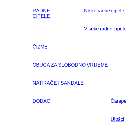
RADNE
Niske radne cipele
CIPELE
Visoke radne cipele
ČIZME
OBUĆA ZA SLOBODNO VRIJEME
NATIKAČE I SANDALE
DODACI
Čarape
Ulošci