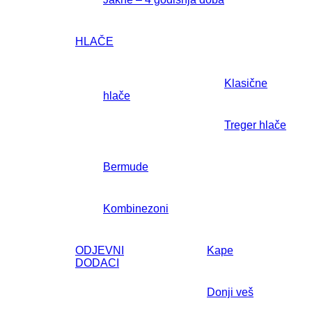
HLAČE
Klasične
hlače
Treger hlače
Bermude
Kombinezoni
ODJEVNI
Kape
DODACI
Donji veš