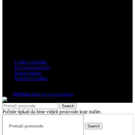
Zagreb
Zagrebačka 4, Rakitje, 10437 Bestovje
Telefon: 01 61 92 880
Email: mistral@mistral.hr
Informacije
Uvijeti i odredbe
Pravila privatnosti
Mapa stranice
Kolačići/Cookies
2026.
MISTRAL d.o.o.
sva prava pridržana
Search
Počnite tipkati da biste vidjeli proizvode koje tražite.
Search