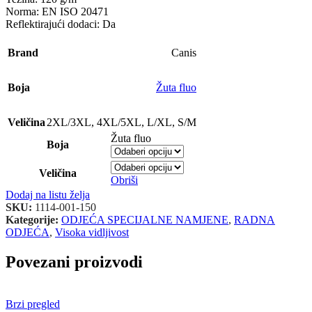
Norma: EN ISO 20471
Reflektirajući dodaci: Da
Brand
Canis
Boja
Žuta fluo
Veličina
2XL/3XL
,
4XL/5XL
,
L/XL
,
S/M
Žuta fluo
Boja
Veličina
Obriši
Dodaj na listu želja
SKU:
1114-001-150
Kategorije:
ODJEĆA SPECIJALNE NAMJENE
,
RADNA
ODJEĆA
,
Visoka vidljivost
Povezani proizvodi
Brzi pregled