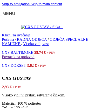
Skip to navigation
Skip to main content
MENU
Klikni za uvećanje
Početna
/
RADNA ODJEĆA
/
ODJEĆA SPECIJALNE
NAMJENE
/
Visoka vidljivost
CXS BALTIMORE
58,74
€
+ PDV
Povratak na proizvod
CXS DORSET
3,62
€
+ PDV
CXS GUSTAV
2,93
€
+ PDV
Visoko vidljivi prsluk, zatvaranje čičkom.
Materijal: 100 % poliester
Težina: 120 g/m²