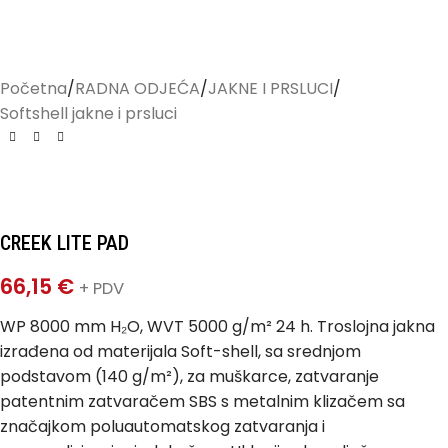
Početna
/
RADNA ODJEĆA
/
JAKNE I PRSLUCI
/
Softshell jakne i prsluci
CREEK LITE PAD
66,15
€
+ PDV
WP 8000 mm H₂O, WVT 5000 g/m² 24 h. Troslojna jakna
izrađena od materijala Soft-shell, sa srednjom
podstavom (140 g/m²), za muškarce, zatvaranje
patentnim zatvaračem SBS s metalnim klizačem sa
značajkom poluautomatskog zatvaranja i