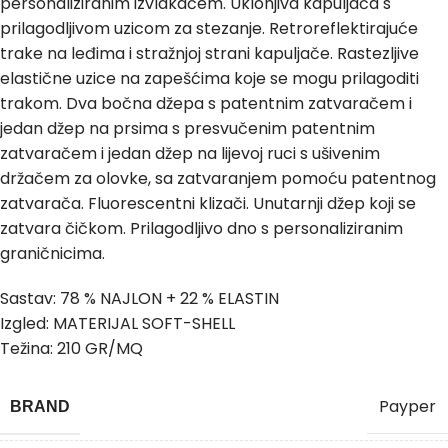
personaliziranim izvlakačem. Uklonjiva kapuljača s
prilagodljivom uzicom za stezanje. Retroreflektirajuće
trake na leđima i stražnjoj strani kapuljače. Rastezljive
elastične uzice na zapešćima koje se mogu prilagoditi
trakom. Dva bočna džepa s patentnim zatvaračem i
jedan džep na prsima s presvučenim patentnim
zatvaračem i jedan džep na lijevoj ruci s ušivenim
držačem za olovke, sa zatvaranjem pomoću patentnog
zatvarača. Fluorescentni klizači. Unutarnji džep koji se
zatvara čičkom. Prilagodljivo dno s personaliziranim
graničnicima.
Sastav: 78 % NAJLON + 22 % ELASTIN
Izgled: MATERIJAL SOFT-SHELL
Težina: 210 GR/MQ
Payper
BRAND