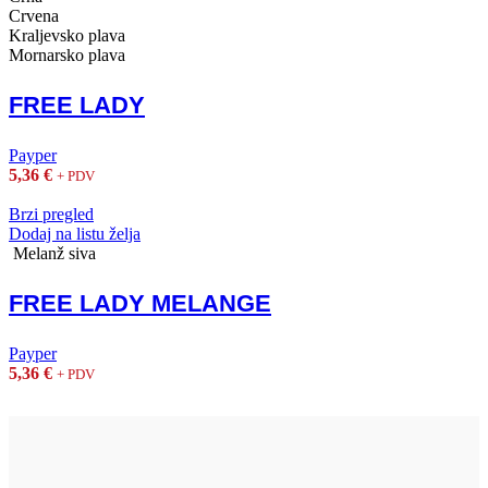
Crvena
Kraljevsko plava
Mornarsko plava
FREE LADY
Payper
5,36
€
+ PDV
Brzi pregled
Dodaj na listu želja
Melanž siva
FREE LADY MELANGE
Payper
5,36
€
+ PDV