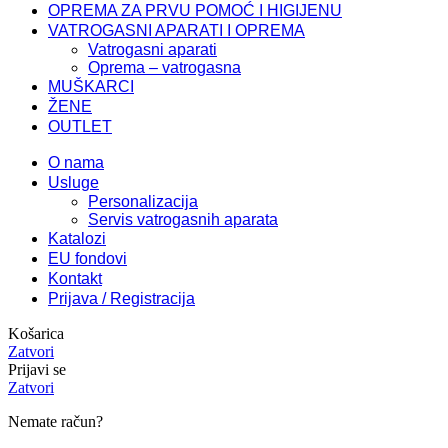
OPREMA ZA PRVU POMOĆ I HIGIJENU
VATROGASNI APARATI I OPREMA
Vatrogasni aparati
Oprema – vatrogasna
MUŠKARCI
ŽENE
OUTLET
O nama
Usluge
Personalizacija
Servis vatrogasnih aparata
Katalozi
EU fondovi
Kontakt
Prijava / Registracija
Košarica
Zatvori
Prijavi se
Zatvori
Nemate račun?