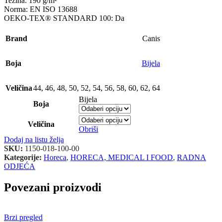
Težina: 190 g/m²
Norma: EN ISO 13688
OEKO-TEX® STANDARD 100: Da
Brand
Canis
Boja
Bijela
Veličina
44
,
46
,
48
,
50
,
52
,
54
,
56
,
58
,
60
,
62
,
64
Bijela
Boja
Veličina
Obriši
Dodaj na listu želja
SKU:
1150-018-100-00
Kategorije:
Horeca
,
HORECA, MEDICAL I FOOD
,
RADNA
ODJEĆA
Povezani proizvodi
Brzi pregled