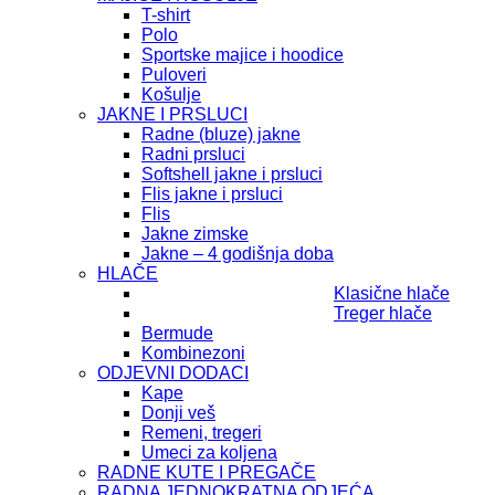
T-shirt
Polo
Sportske majice i hoodice
Puloveri
Košulje
JAKNE I PRSLUCI
Radne (bluze) jakne
Radni prsluci
Softshell jakne i prsluci
Flis jakne i prsluci
Flis
Jakne zimske
Jakne – 4 godišnja doba
HLAČE
Klasične hlače
Treger hlače
Bermude
Kombinezoni
ODJEVNI DODACI
Kape
Donji veš
Remeni, tregeri
Umeci za koljena
RADNE KUTE I PREGAČE
RADNA JEDNOKRATNA ODJEĆA