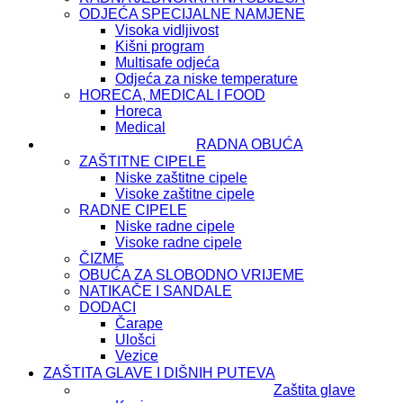
ODJEĆA SPECIJALNE NAMJENE
Visoka vidljivost
Kišni program
Multisafe odjeća
Odjeća za niske temperature
HORECA, MEDICAL I FOOD
Horeca
Medical
RADNA OBUĆA
ZAŠTITNE CIPELE
Niske zaštitne cipele
Visoke zaštitne cipele
RADNE CIPELE
Niske radne cipele
Visoke radne cipele
ČIZME
OBUĆA ZA SLOBODNO VRIJEME
NATIKAČE I SANDALE
DODACI
Čarape
Ulošci
Vezice
ZAŠTITA GLAVE I DIŠNIH PUTEVA
Zaštita glave