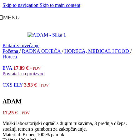
Skip to navigation
Skip to main content
MENU
Klikni za uvećanje
Početna
/
RADNA ODJEĆA
/
HORECA, MEDICAL I FOOD
/
Horeca
EVA
17,89
€
+ PDV
Povratak na proizvod
CXS ELY
3,53
€
+ PDV
ADAM
17,25
€
+ PDV
Muški laboratorijski ogrtač s dugim rukavima, 3 prednja džepa,
stražnji remen s gumbom za zakopčavanje.
Materijal: Keper, 100 % pamuk