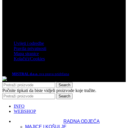
Zagrebačka 4, Rakitje, 10437 Bestovje
Telefon: 01 61 92 880
Email: mistral@mistral.hr
Informacije
Uvijeti i odredbe
Pravila privatnosti
Mapa stranice
Kolačići/Cookies
2026.
MISTRAL d.o.o.
sva prava pridržana
Search
Počnite tipkati da biste vidjeli proizvode koje tražite.
Search
INFO
WEBSHOP
RADNA ODJEĆA
MAJICE I KOŠULJE