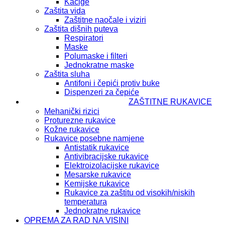
Kacige
Zaštita vida
Zaštitne naočale i viziri
Zaštita dišnih puteva
Respiratori
Maske
Polumaske i filteri
Jednokratne maske
Zaštita sluha
Antifoni i čepići protiv buke
Dispenzeri za čepiće
ZAŠTITNE RUKAVICE
Mehanički rizici
Proturezne rukavice
Kožne rukavice
Rukavice posebne namjene
Antistatik rukavice
Antivibracijske rukavice
Elektroizolacijske rukavice
Mesarske rukavice
Kemijske rukavice
Rukavice za zaštitu od visokih/niskih
temperatura
Jednokratne rukavice
OPREMA ZA RAD NA VISINI