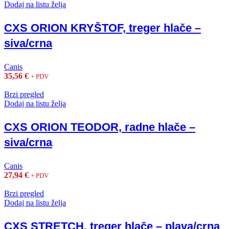
Dodaj na listu želja
CXS ORION KRYŠTOF, treger hlače –
siva/crna
Canis
35,56
€
+ PDV
Brzi pregled
Dodaj na listu želja
CXS ORION TEODOR, radne hlače –
siva/crna
Canis
27,94
€
+ PDV
Brzi pregled
Dodaj na listu želja
CXS STRETCH, treger hlače – plava/crna